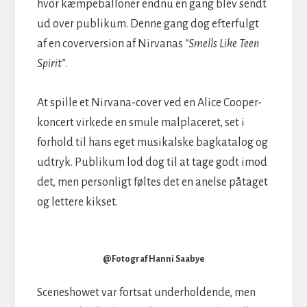
hvor kæmpeballoner endnu en gang blev sendt
ud over publikum. Denne gang dog efterfulgt
af en coverversion af Nirvanas
“Smells Like Teen
Spirit”
.
At spille et Nirvana-cover ved en Alice Cooper-
koncert virkede en smule malplaceret, set i
forhold til hans eget musikalske bagkatalog og
udtryk. Publikum lod dog til at tage godt imod
det, men personligt føltes det en anelse påtaget
og lettere kikset.
@Fotograf Hanni Saabye
Sceneshowet var fortsat underholdende, men