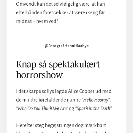
Omvendt kan det selvfølgelig være, at han
efterhånden foretrækker at være i seng før
midnat – hvem ved?
@Fotograf Hanni Saabye
Knap så spektakulært
horrorshow
I det skarpe sollys lagde Alice Cooper ud med
de mindre iørefaldende numre
“Hello Hooray”
,
“Who Do You Think We Are”
og
“Spark in the Dark”
.
Herefter steg begejstringen dog mærkbart