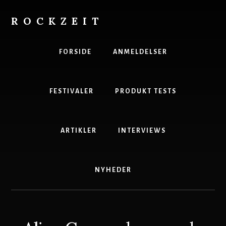
Skip
to
ROCKZEIT
content
Danmarks
Bedste
FORSIDE
ANMELDELSER
Musikmagasin
FESTIVALER
PRODUKT TESTS
ARTIKLER
INTERVIEWS
NYHEDER