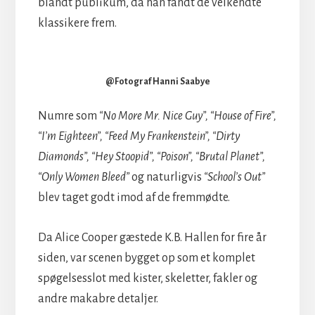
blandt publikum, da han fandt de velkendte
klassikere frem.
@Fotograf Hanni Saabye
Numre som
“No More Mr. Nice Guy”, “House of Fire”,
“I’m Eighteen”, “Feed My Frankenstein”, “Dirty
Diamonds”, “Hey Stoopid”, “Poison”, “Brutal Planet”,
“Only Women Bleed”
og naturligvis
“School’s Out”
blev taget godt imod af de fremmødte.
Da Alice Cooper gæstede K.B. Hallen for fire år
siden, var scenen bygget op som et komplet
spøgelsesslot med kister, skeletter, fakler og
andre makabre detaljer.