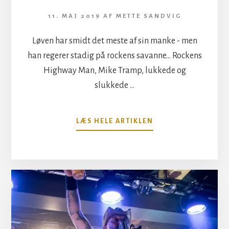
11. MAJ 2019
AF
METTE SANDVIG
Løven har smidt det meste af sin manke - men
han regerer stadig på rockens savanne... Rockens
Highway Man, Mike Tramp, lukkede og
slukkede …
OM
LÆS HELE ARTIKLEN
MIKE
TRAMP
–
NORDIC
NOISE
10.
MAJ
2019