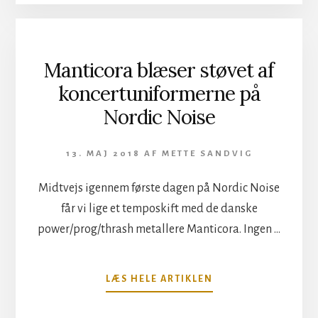
NORDIC
NOISE
Manticora blæser støvet af
koncertuniformerne på
Nordic Noise
13. MAJ 2018
AF
METTE SANDVIG
Midtvejs igennem første dagen på Nordic Noise
får vi lige et temposkift med de danske
power/prog/thrash metallere Manticora. Ingen …
OM
LÆS HELE ARTIKLEN
MANTICORA
BLÆSER