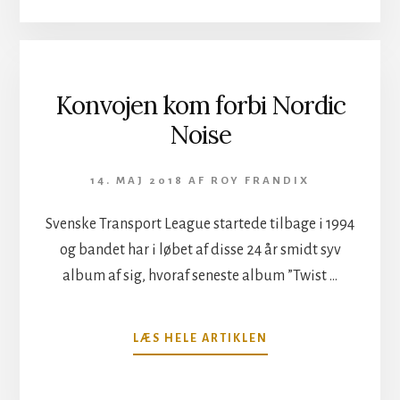
STEREOTYP
POWER
METAL
Konvojen kom forbi Nordic
Noise
14. MAJ 2018
AF
ROY FRANDIX
Svenske Transport League startede tilbage i 1994
og bandet har i løbet af disse 24 år smidt syv
album af sig, hvoraf seneste album ”Twist …
OM
LÆS HELE ARTIKLEN
KONVOJEN
KOM
FORBI