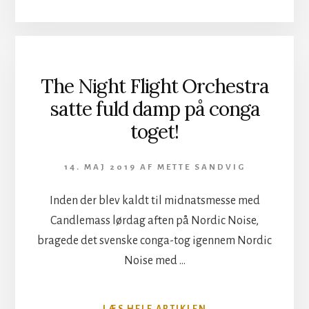
2022
FOTOGALLERI
LØRDAG
The Night Flight Orchestra
satte fuld damp på conga
toget!
14. MAJ 2019
AF
METTE SANDVIG
Inden der blev kaldt til midnatsmesse med
Candlemass lørdag aften på Nordic Noise,
bragede det svenske conga-tog igennem Nordic
Noise med …
OM
LÆS HELE ARTIKLEN