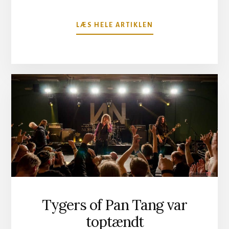
OM
LÆS HELE ARTIKLEN
SORT
MAGI
FRA
DENNER/SHERMAN
Tygers of Pan Tang var
toptændt