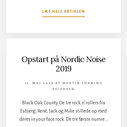
OM
LÆS HELE ARTIKLEN
DANSK
EVENTYRMETAL
PÅ
NORDIC
NOISE
Opstart på Nordic Noise
2019
11. MAJ 2019
AF
MARTIN THANING
PETERSEN
Black Oak County De tre rock n' rollers fra
Esbjerg; René, Jack og Mike stillede op med
deres in your face rock. De tre første numre …