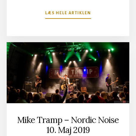
OM
LÆS HELE ARTIKLEN
OPSTART
PÅ
NORDIC
NOISE
2019
Mike Tramp – Nordic Noise
10. Maj 2019