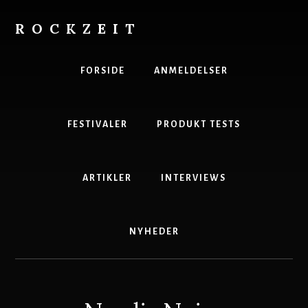
Skip
to
ROCKZEIT
content
Danmarks
Bedste
FORSIDE
ANMELDELSER
Musikmagasin
FESTIVALER
PRODUKT TESTS
ARTIKLER
INTERVIEWS
NYHEDER