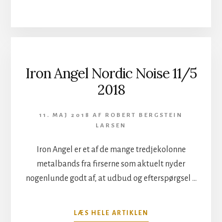
TAINTED
LADY
NORDIC
NOISE
11/5
2018
Iron Angel Nordic Noise 11/5
2018
11. MAJ 2018
AF
ROBERT BERGSTEIN
LARSEN
Iron Angel er et af de mange tredjekolonne
metalbands fra firserne som aktuelt nyder
nogenlunde godt af, at udbud og efterspørgsel …
OM
LÆS HELE ARTIKLEN