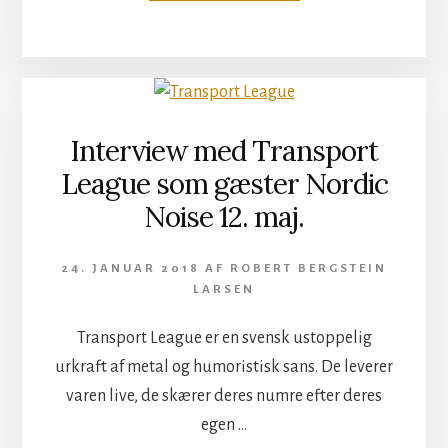
IRON
ANGEL
NORDIC
NOISE
11/5
2018
Interview med Transport
League som gæster Nordic
Noise 12. maj.
24. JANUAR 2018
AF
ROBERT BERGSTEIN
LARSEN
Transport League er en svensk ustoppelig
urkraft af metal og humoristisk sans. De leverer
varen live, de skærer deres numre efter deres
egen …