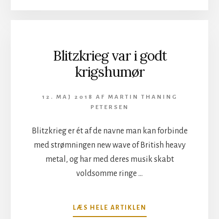
STØVET
AF
KONCERTUNIFORM
PÅ
NORDIC
Blitzkrieg var i godt
NOISE
krigshumør
12. MAJ 2018
AF
MARTIN THANING
PETERSEN
Blitzkrieg er ét af de navne man kan forbinde
med strømningen new wave of British heavy
metal, og har med deres musik skabt
voldsomme ringe …
OM
LÆS HELE ARTIKLEN
BLITZKRIEG