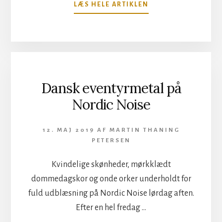
OM
LÆS HELE ARTIKLEN
CANDLEMASS
GJORDE
DET
IGEN
Dansk eventyrmetal på
Nordic Noise
12. MAJ 2019
AF
MARTIN THANING
PETERSEN
Kvindelige skønheder, mørkklædt
dommedagskor og onde orker underholdt for
fuld udblæsning på Nordic Noise lørdag aften.
Efter en hel fredag …