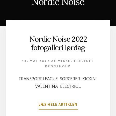
Nordic Noise
Nordic Noise 2022
fotogalleri lørdag
13. MAJ 2022
AF
MIKKEL FRELTOFT
KROGSHOLM
TRANSPORT LEAGUE SORCERER KICKIN`
VALENTINA ELECTRIC …
OM
LÆS HELE ARTIKLEN
NORDIC
NOISE