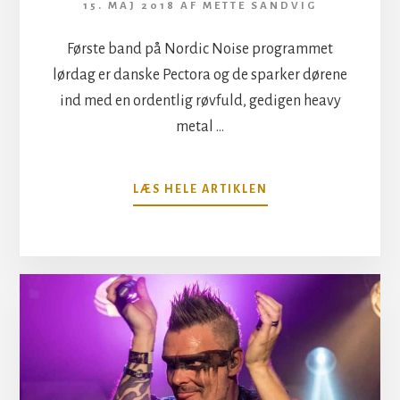
15. MAJ 2018
AF
METTE SANDVIG
Første band på Nordic Noise programmet
lørdag er danske Pectora og de sparker dørene
ind med en ordentlig røvfuld, gedigen heavy
metal …
OM
LÆS HELE ARTIKLEN
DANSKE
PECTORA
SPARKER,
MED
EN
GOD
GANG
RØVBALLE-
METAL,
FESTEN