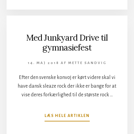
TEATER
BLEV
ET
LYDMÆSSIGT
MARERIDT
Med Junkyard Drive til
gymnasiefest
14. MAJ 2018
AF
METTE SANDVIG
Efter den svenske konvoj er kørt videre skal vi
have dansk sleaze rock der ikke er bange for at
vise deres forkærlighed til de største rock …
OM
LÆS HELE ARTIKLEN
MED
JUNKYARD