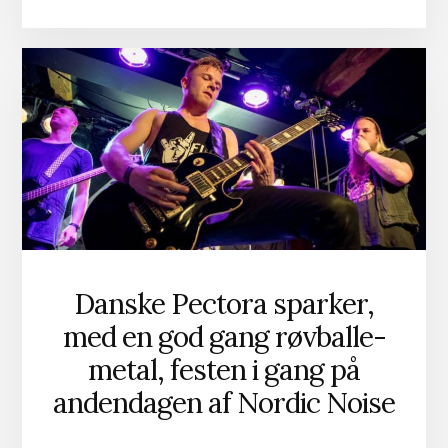
DANSER
DIRTY
BOOGIE
MED
DJÆVELEN!
Danske Pectora sparker,
med en god gang røvballe-
metal, festen i gang på
andendagen af Nordic Noise