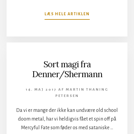
OM
LÆS HELE ARTIKLEN
INTERVIEW
MED
TRANSPORT
LEAGUE
SOM
GÆSTER
NORDIC
Sort magi fra
NOISE
Denner/Shermann
12.
MAJ.
14. MAJ 2017
AF
MARTIN THANING
PETERSEN
Da vi er mange der ikke kan undvære old school
doom metal, har vi heldigvis fået et spin off på
Mercyful Fate som føder os med sataniske …