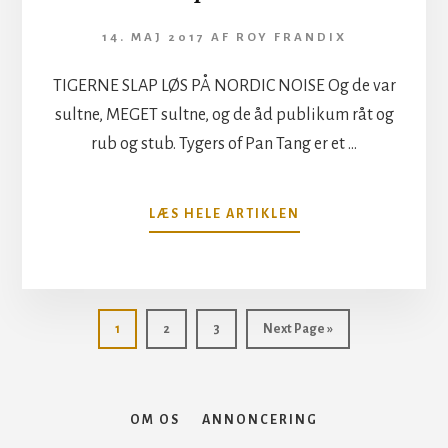
14. MAJ 2017
AF
ROY FRANDIX
TIGERNE SLAP LØS PÅ NORDIC NOISE Og de var
sultne, MEGET sultne, og de åd publikum råt og
rub og stub. Tygers of Pan Tang er et …
OM
LÆS HELE ARTIKLEN
TYGERS
OF
PAN
TANG
VAR
Side
Side
Side
Go
1
2
3
Next Page »
TOPTÆNDT
to
OM OS
ANNONCERING