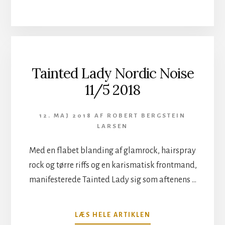
VAR
I
GODT
KRIGSHUMØR
Tainted Lady Nordic Noise
11/5 2018
12. MAJ 2018
AF
ROBERT BERGSTEIN
LARSEN
Med en flabet blanding af glamrock, hairspray
rock og tørre riffs og en karismatisk frontmand,
manifesterede Tainted Lady sig som aftenens …
OM
LÆS HELE ARTIKLEN