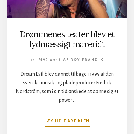
I
GANG
PÅ
ANDENDAGEN
AF
Drømmenes teater blev et
NORDIC
NOISE
lydmæssigt mareridt
15. MAJ 2018
AF
ROY FRANDIX
Dream Evil blev dannet tilbage i 1999 af den
svenske musik- og pladeproducer Fredrik
Nordström, som i sin tid ønskede at danne sig et
power …
OM
LÆS HELE ARTIKLEN
DRØMMENES