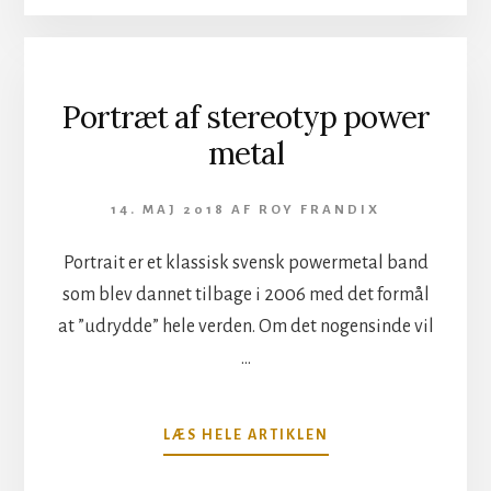
DRIVE
TIL
GYMNASIEFEST
Portræt af stereotyp power
metal
14. MAJ 2018
AF
ROY FRANDIX
Portrait er et klassisk svensk powermetal band
som blev dannet tilbage i 2006 med det formål
at ”udrydde” hele verden. Om det nogensinde vil
…
OM
LÆS HELE ARTIKLEN
PORTRÆT
AF