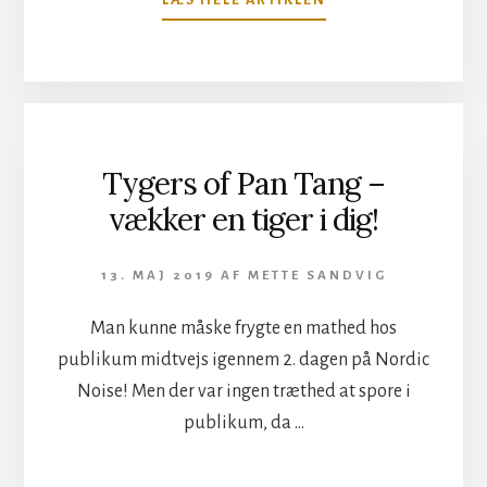
THE
NIGHT
FLIGHT
ORCHESTRA
SATTE
FULD
DAMP
Tygers of Pan Tang –
PÅ
vækker en tiger i dig!
CONGA
TOGET!
13. MAJ 2019
AF
METTE SANDVIG
Man kunne måske frygte en mathed hos
publikum midtvejs igennem 2. dagen på Nordic
Noise! Men der var ingen træthed at spore i
publikum, da …