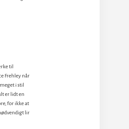
rke til
ce Frehley når
meget i stil
t er lidt en
e, for ikke at
ødvendigt lir