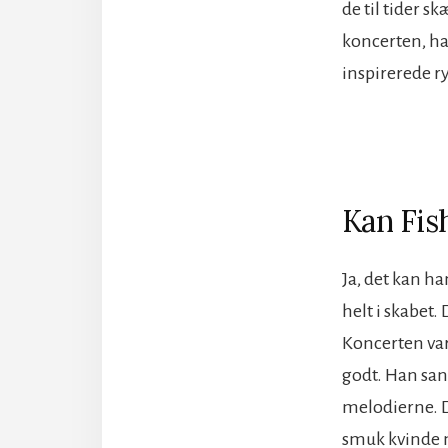
de til tider 
koncerten, ha
inspirerede r
Kan Fis
Ja, det kan h
helt i skabet
Koncerten vare
godt. Han san
melodierne.
smuk kvinde m