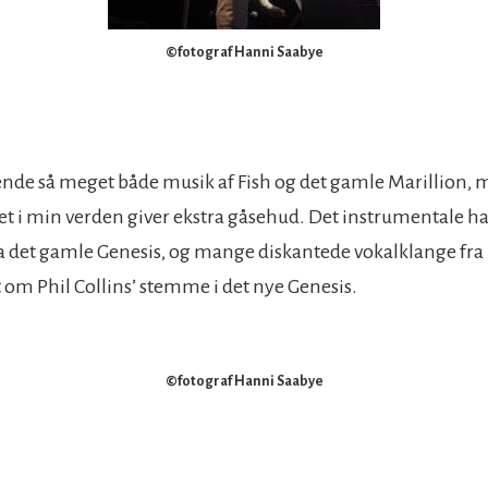
©fotograf Hanni Saabye
ende så meget både musik af Fish og det gamle Marillion,
ket i min verden giver ekstra gåsehud. Det instrumentale ha
ra det gamle Genesis, og mange diskantede vokalklange fra
 om Phil Collins’ stemme i det nye Genesis.
©fotograf Hanni Saabye