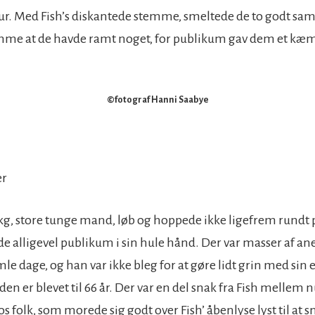
ur. Med Fish’s diskantede stemme, smeltede de to godt s
me at de havde ramt noget, for publikum gav dem et kæm
©fotograf Hanni Saabye
er
kg, store tunge mand, løb og hoppede ikke ligefrem rundt 
 alligevel publikum i sin hule hånd. Der var masser af ane
le dage, og han var ikke bleg for at gøre lidt grin med sin 
en er blevet til 66 år. Der var en del snak fra Fish mellem
os folk, som morede sig godt over Fish’ åbenlyse lyst til at s