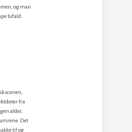
ammen, og man
pe bifald.
på scenen,
ktdoter fra
egen alder,
 numrene. Det
nakke til og