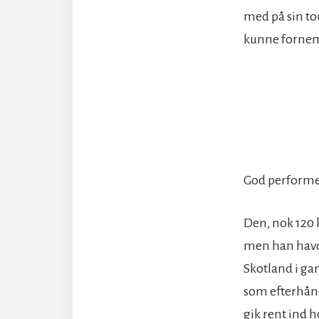
med på sin to
kunne fornem
God perform
Den, nok 120 
men han havde
Skotland i gam
som efterhånd
gik rent ind h