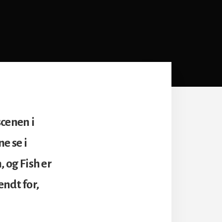
scenen i
e se i
 og Fish er
endt for,