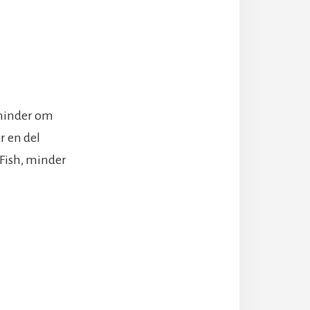
 minder om
r en del
 Fish, minder