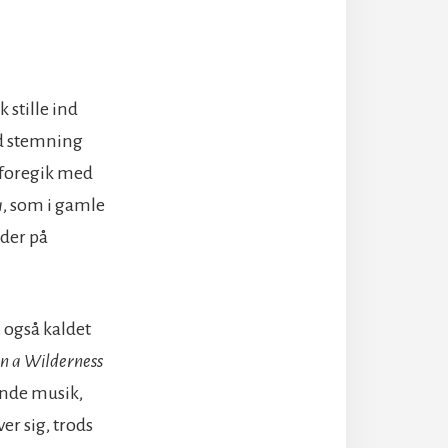
stille ind
od stemning
 foregik med
a
, som i gamle
 der på
, også kaldet
 in a Wilderness
ende musik,
ver sig,
trods