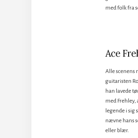
med folk fra 
Ace Fre
Alle scenens 
guitaristen R
han lavede tørr
med Frehley, 
legende i sig 
nævne hans so
eller blær.