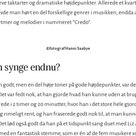
skæve taktarter og dramatiske højdepunkter.
Allerede et kvart
vde man hørt en del forskellige genrer i musikken, endda 
ytmer og melodier i nummeret “Credo”.
©fotograf Hanni Saabye
h synge endnu?
an godt, men en del høje toner på gode højdepunkter, var d
. Det var fedt nok, at han gjorde hvad han kunne uden at bru
de i 2 timer og 20 minutter, hvor han i det store hele gjord
g rimeligt rent, og han fraserede godt nok til, at man kun
Det lød også godt da han på et tidspunkt sang duet med Liz
ed en fantastisk stemme, som er én af de fem musikere s