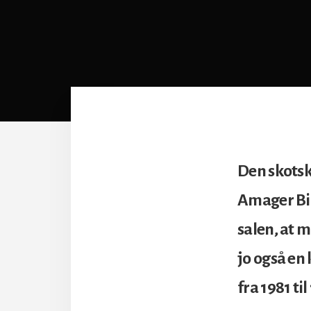
Den skotsk
Amager Bi
salen, at 
jo også en 
fra 1981 ti