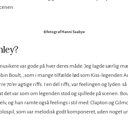
scenen.
©fotograf Hanni Saabye
hley?
musikere var gode på hver deres måde. Jeg lagde særlig mæ
obin Boult, , som i mange tilfælde lød som Kiss-legenden A
e 70’er agtige riffs. I en del riffs, var feelingen og lyden så 
at det var som om legenden stod og spillede på scenen. Boul
selv, og han ramte også feelings i stil med Clapton og Gilmor
lospil, som var melodisk
godt komponeret, uden noget un