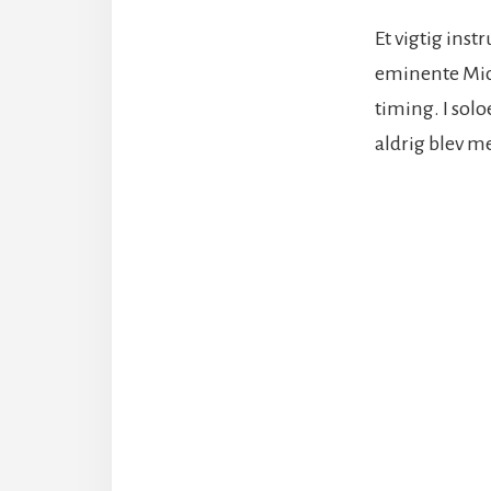
Et vigtig ins
eminente Mic
timing. I solo
aldrig blev me