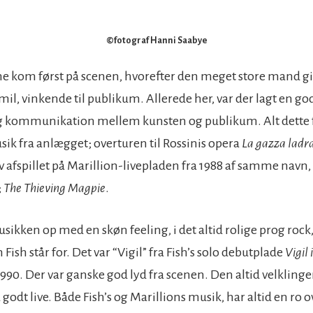
©fotograf Hanni Saabye
 kom først på scenen, hvorefter den meget store mand gik 
smil, vinkende til publikum. Allerede her, var der lagt en g
g kommunikation mellem kunsten og publikum. Alt dette
ik fra anlægget; overturen til Rossinis opera
La gazza ladr
v afspillet på Marillion-livepladen fra 1988 af samme nav
n,
;
The Thieving Magpie
.
sikken op med en skøn feeling, i det altid rolige prog rock
Fish står for. Det var “Vigil” fra Fish’s solo debutplade
Vigil
1990. Der var ganske god lyd fra scenen. Den altid velkling
godt live. Både Fish’s og Marillions musik, har altid en ro o