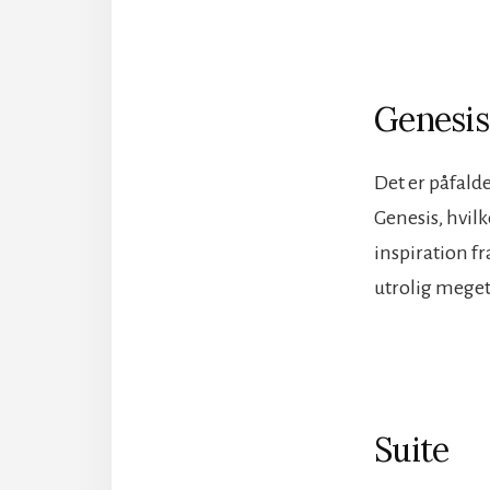
Genesis
Det er påfald
Genesis, hvil
inspiration f
utrolig meget
Suite