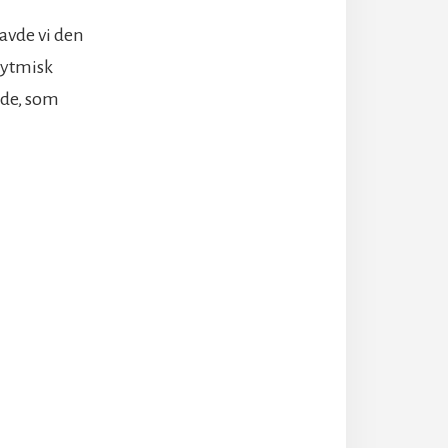
havde vi den
rytmisk
måde, som