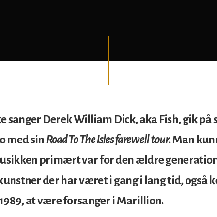
e sanger Derek William Dick, aka Fish, gik på 
o med sin
Road To The Isles farewell tour
. Man kunn
musikken primært var for den ældre generation,
kunstner der har været i gang i lang tid, også k
l 1989, at være forsanger i Marillion.