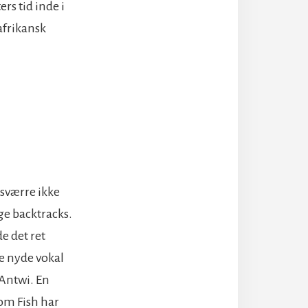
ers tid inde i
afrikansk
esværre ikke
ge backtracks.
e det ret
ne nyde vokal
 Antwi. En
om Fish har