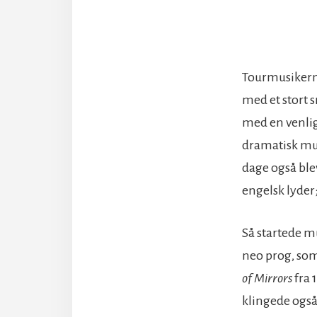
Tourmusikerne
med et stort 
med en venli
dramatisk mus
dage også ble
engelsk lyder
Så startede mu
neo prog, som 
of Mirrors
fra 
klingede også 