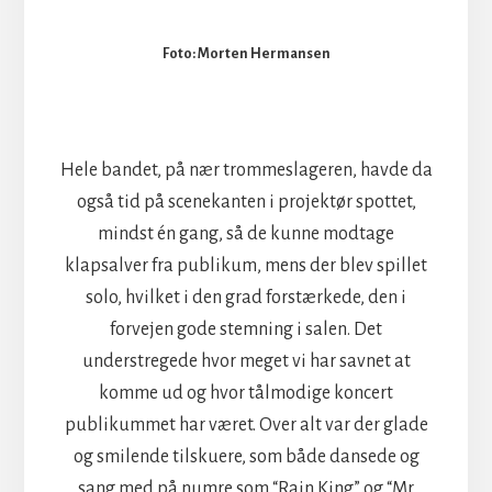
Foto: Morten Hermansen
Hele bandet, på nær trommeslageren, havde da
også tid på scenekanten i projektør spottet,
mindst én gang, så de kunne modtage
klapsalver fra publikum, mens der blev spillet
solo, hvilket i den grad forstærkede, den i
forvejen gode stemning i salen. Det
understregede hvor meget vi har savnet at
komme ud og hvor tålmodige koncert
publikummet har været. Over alt var der glade
og smilende tilskuere, som både dansede og
sang med på numre som “Rain King” og “Mr