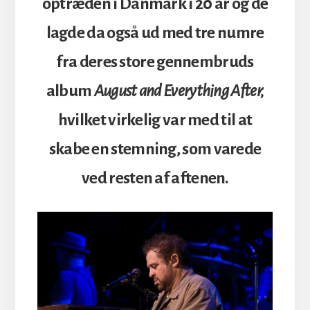
optræden i Danmark i 20 år og de
lagde da også ud med tre numre
fra deres store gennembruds
album
August and Everything After,
hvilket virkelig var med til at
skabe en stemning, som varede
ved resten af aftenen.