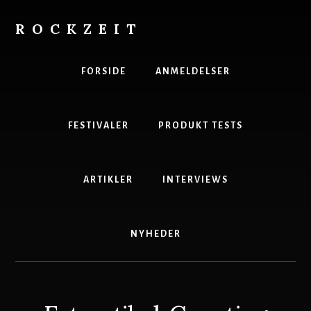
Skip
to
ROCKZEIT
content
Danmarks
Bedste
FORSIDE
ANMELDELSER
Musikmagasin
FESTIVALER
PRODUKT TESTS
ARTIKLER
INTERVIEWS
NYHEDER