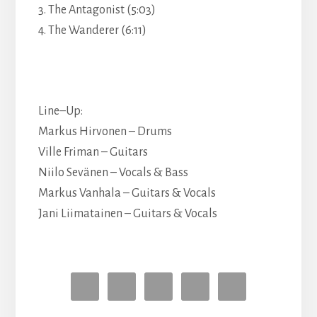
3.
The Antagonist (5:03)
4.
The Wandere
r (6:11)
Line
–
Up:
Markus
Hirvonen
–
Drums
Ville Friman
–
Guitars
Niilo Sevänen
–
Vocals & Bass
Markus Vanhala
–
Guitars
& Vocals
Jani Liimatainen
–
Guitars & Vocals