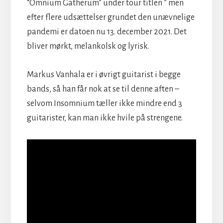
“Omnium Gatherum” under tour titlen ” men
efter flere udsættelser grundet den unævnelige
pandemi er datoen nu 13. december 2021. Det
bliver mørkt, melankolsk og lyrisk.
Markus Vanhala er i øvrigt guitarist i begge
bands, så han får nok at se til denne aften –
selvom Insomnium tæller ikke mindre end 3
guitarister, kan man ikke hvile på strengene.