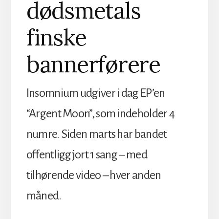
dødsmetals
finske
bannerførere
Insomnium udgiver i dag EP’en
“Argent Moon”, som indeholder 4
numre. Siden marts har bandet
offentliggjort 1 sang – med
tilhørende video – hver anden
måned.