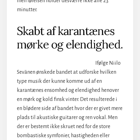
men følelsen holder desværre ikke alle 23
minutter.
Skabt af karantænes
mørke og elendighed.
Ifølge Niilo
Sevänen ønskede bandet at udforske hvilken
type musik der kunne komme ud af en
karantænes ensomhed og elendighed henover
en mørk og kold finsk vinter. Det resulterede i
en blødere side af bandet hvor der er givet mere
plads til akustiske guitarer og ren vokal. Men
der er bestemt ikke skruet ned for de store
bombastiske symfonier, hastigheden eller