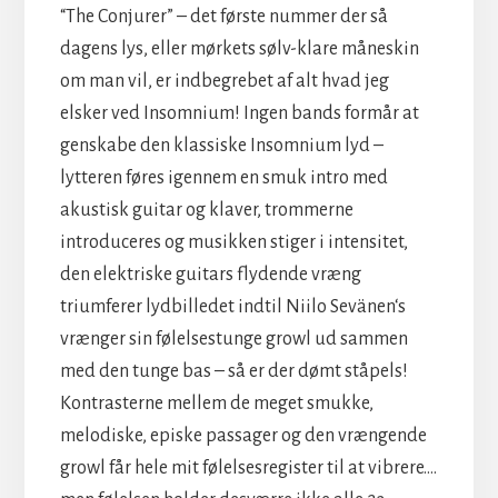
“The Conjurer” – det første nummer der så
dagens lys, eller mørkets sølv-klare måneskin
om man vil, er indbegrebet af alt hvad jeg
elsker ved Insomnium! Ingen bands formår at
genskabe den klassiske Insomnium lyd –
lytteren føres igennem en smuk intro med
akustisk guitar og klaver, trommerne
introduceres og musikken stiger i intensitet,
den elektriske guitars flydende vræng
triumferer lydbilledet indtil Niilo Sevänen‘s
vrænger sin følelsestunge growl ud sammen
med den tunge bas – så er der dømt ståpels!
Kontrasterne mellem de meget smukke,
melodiske, episke passager og den vrængende
growl får hele mit følelsesregister til at vibrere….