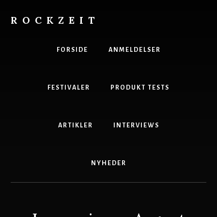
Skip
to
ROCKZEIT
content
Danmarks
Bedste
FORSIDE
ANMELDELSER
Musikmagasin
FESTIVALER
PRODUKT TESTS
ARTIKLER
INTERVIEWS
NYHEDER