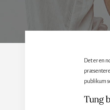
Det er en n
præsentere 
publikum s
Tung 