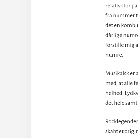
relativ stor p
fra nummer ti
det en kombin
dårlige numre
forstille mig 
numre.
Musikalsk er a
med, at alle 
helhed. Lydkv
det hele samt
Rocklegendern
skabt et origi