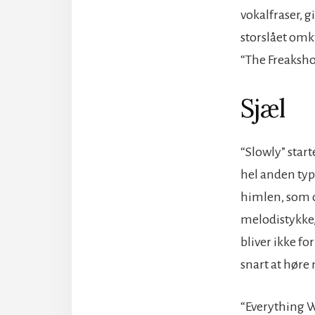
vokalfraser, 
storslået omkv
“The Freaksho
Sjæl
“Slowly” start
hel anden typ
himlen, som o
melodistykke,
bliver ikke fo
snart at hør
“Everything Wi