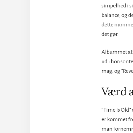
simpelhed i si
balance, og d
dette nummer 
det gør.
Albummet afsl
ud i horisonte
mag, og ”Reve
Værd a
“Time Is Old”
er kommet fre
man fornemmer