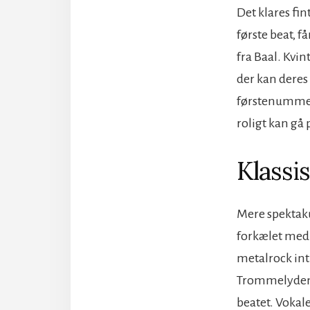
Det klares fi
første beat, f
fra Baal. Kvin
der kan deres 
førstenummer 
roligt kan gå 
Klassis
Mere spektaku
forkælet med 
metalrock intr
Trommelyden 
beatet. Vokale