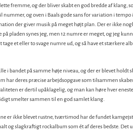
alette fremme, og der bliver skabt en god bredde af klang, 
l nummer, og oven i Baals gode sans for variation i tempo 
ation der giver musik på meget højt plan. Der er ikke nog
 på pladen synes jeg, men 12 numre er meget, og jeg kunn
at tage et eller to svage numre ud, og så have et stærkere a
lle i bandet på samme høje niveau, og der er blevet holdt s
fem har deres præcise arbejdsopgave som tilsammen skaber
aliteten er dertil upåklagelig, og man kan høre hver eneste
idigt smelter sammen til en god samlet klang.
e er ikke blevet rustne, tværtimod har de fundet kamgejs
nalt og slagkraftigt rockalbum som ét af deres bedste. Det 