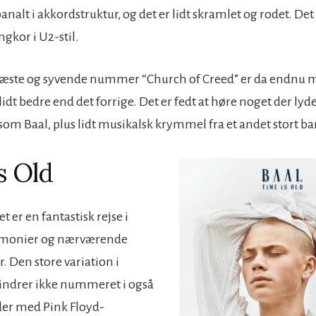
alt i akkordstruktur, og det er lidt skramlet og rodet. Det
ngkor i U2-stil.
æste og syvende nummer “Church of Creed” er da endnu 
lidt bedre end det forrige. Det er fedt at høre noget der lyd
som Baal, plus lidt musikalsk krymmel fra et andet stort ba
s Old
 er en fantastisk rejse i
rmonier og nærværende
. Den store variation i
indrer ikke nummeret i også
der med Pink Floyd-