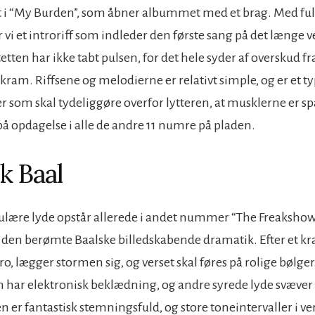
nt i “My Burden”, som åbner albummet med et brag. Med fu
år vi et introriff som indleder den første sang på det længe
tetten har ikke tabt pulsen, for det hele syder af overskud f
kram. Riffsene og melodierne er relativt simple, og er et ty
som skal tydeliggøre overfor lytteren, at musklerne er sp
på opdagelse i alle de andre 11 numre på pladen.
k Baal
lære lyde opstår allerede i andet nummer “The Freakshow”,
den berømte Baalske billedskabende dramatik. Efter et kra
o, lægger stormen sig, og verset skal føres på rolige bølger
har elektronisk beklædning, og andre syrede lyde svæve
n er fantastisk stemningsfuld, og store toneintervaller i ve