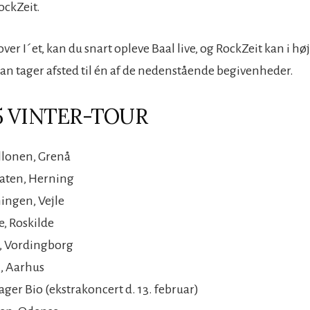
ockZeit.
er I´et, kan du snart opleve Baal live, og RockZeit kan i hø
an tager afsted til én af de nedenstående begivenheder.
5 VINTER-TOUR
illonen, Grenå
aten, Herning
ingen, Vejle
e, Roskilde
s, Vordingborg
n, Aarhus
ger Bio (ekstrakoncert d. 13. februar)