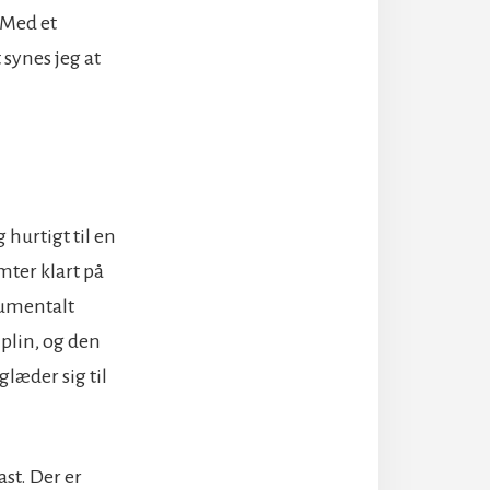
 Med et
 synes jeg at
 hurtigt til en
mter klart på
rumentalt
plin, og den
glæder sig til
ast. Der er