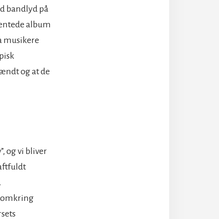
ld bandlyd på
 ventede album
ra musikere
pisk
ændt og at de
 og vi bliver
ftfuldt
.
r omkring
rsets