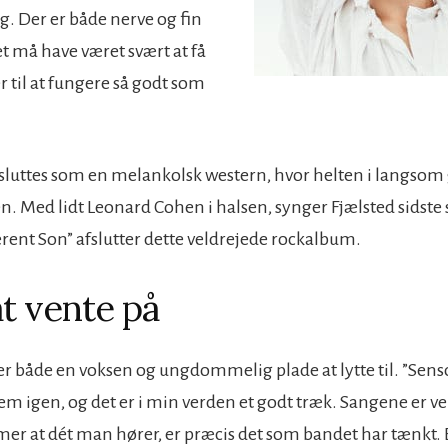
g. Der er både nerve og fin
et må have været svært at få
til at fungere så godt som
uttes som en melankolsk western, hvor helten i langsom 
n. Med lidt Leonard Cohen i halsen, synger Fjælsted sidste 
rent Son” afslutter dette veldrejede rockalbum.
t vente på
 er både en voksen og ungdommelig plade at lytte til. ”Sen
m igen, og det er i min verden et godt træk. Sangene er ve
 at dét man hører, er præcis det som bandet har tænkt. 