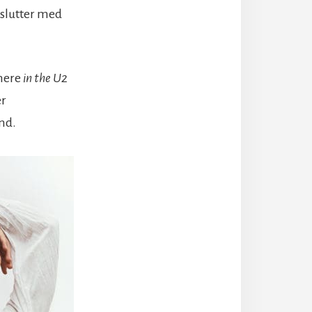
 slutter med
mere
in the U2
er
nd.