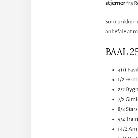
stjerner
fra R
Som prikken ov
anbefale at m
BAAL 2
31/1 Pav
1/2 Ferm
2/2 Bygn
7/2 Giml
8/2 Star
9/2 Trai
14/2 Ama