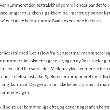
giver nummeret den teatralskhed som vi kender bandet for.
æd, sniger musikken sig sikkert ind i hjertet, og personligt
w” er ét af de bedste numre Baal nogensinde har lavet.
er lidt i stil med ”Let It Flow fra ”Sensorama”, men ændrer sig
e nummer når vokalen tager over, og en ny Baal-sjæler gli
m den altid har været der. Mellemstykket er mere et inst
 end et reelt solostykke. Sjæleren er komponeret med disci
r lang, kun 3:44. Det gør at man ikke keder sig, men at man 
e nummeret igen.
ll Seize Us” kommer lige efter, og det er noget af en kontr