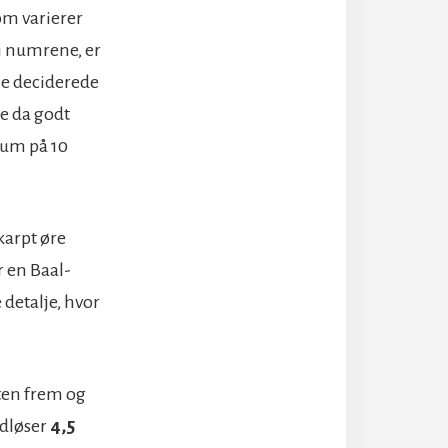
som varierer
i numrene, er
le deciderede
e da godt
lbum på 10
karpt øre
 en Baal-
 detalje, hvor
ten frem og
udløser
4,5