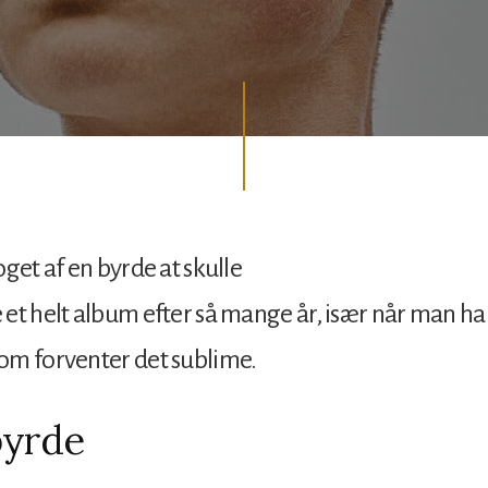
oget af en byrde at skulle
et helt album efter så mange år, især når man ha
om forventer det sublime.
byrde