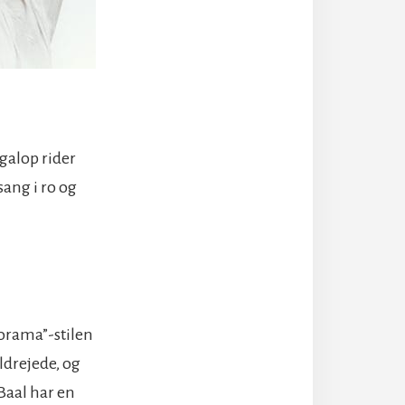
galop rider
sang i ro og
sorama”-stilen
ldrejede, og
Baal har en