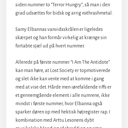
siden nummer to “Terror Hungry”, så man i den
grad udsættes for bidsk og arrig
nü
thrashmetal.
Samy Elbannas vanvidsskrålen er ligeledes
skærpet og han formår virkelig at krænge sin
fortabte sjæl ud på hvert nummer.
Allerede på første nummer “I Am The Antidote”
kan man høre, at Lost Society er topmotiverede
og slet ikke kan vente med at komme i gang
med at vise det. Hårde men iørefaldende riffs er
et gennemgående element i alle numrene, ikke
mindst i første nummer, hvor Elbanna også
sparker døren op med hektisk højregister rap. I
kombination med Arttu Lesonens dybt