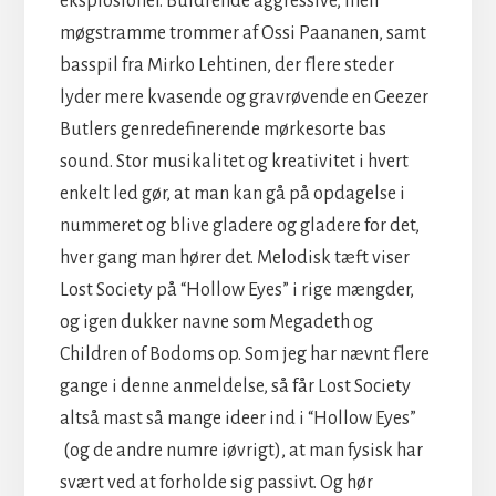
eksplosioner. Buldrende aggressive, men
møgstramme trommer af Ossi Paananen, samt
basspil fra Mirko Lehtinen, der flere steder
lyder mere kvasende og gravrøvende en Geezer
Butlers genredefinerende mørkesorte bas
sound. Stor musikalitet og kreativitet i hvert
enkelt led gør, at man kan gå på opdagelse i
nummeret og blive gladere og gladere for det,
hver gang man hører det. Melodisk tæft viser
Lost Society på “Hollow Eyes” i rige mængder,
og igen dukker navne som Megadeth og
Children of Bodoms op. Som jeg har nævnt flere
gange i denne anmeldelse, så får Lost Society
altså mast så mange ideer ind i “Hollow Eyes”
(og de andre numre iøvrigt), at man fysisk har
svært ved at forholde sig passivt. Og hør