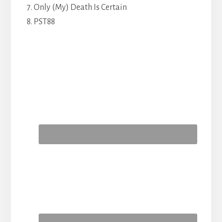
7. Only (My) Death Is Certain
8. PST88