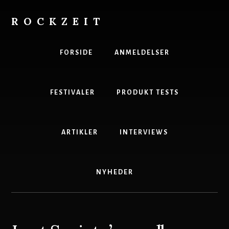
Skip
to
ROCKZEIT
content
Danmarks
Bedste
FORSIDE
ANMELDELSER
Musikmagasin
FESTIVALER
PRODUKT TESTS
ARTIKLER
INTERVIEWS
NYHEDER