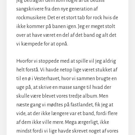
jeg betragter dem som nogle af de bedste
sangskrivere fra den nye generation af
rockmusikere. Det er et stort tab for rock hvis de
ikke kommer på banen igen. Jeg er meget stolt
over at have været en del af det band og alt det
vi kæmpede for at opnå.
Hvorfor vi stoppede med at spille vil jeg aldrig
helt forstå. Vi havde netop lige været stukket af
til en ø i Vesterhavet, hvor vi sammen brugte en
uge på, at skrive en masse sange til hvad der
skulle være blevet vores tredje album. Men
næste gang vi mødtes på fastlandet, fik jeg at
vide, at der ikke længere var et band, fordi flere
af dem ikke ville mere. Mega ærgerligt, ikke
mindst fordi vi lige havde skrevet noget af vores