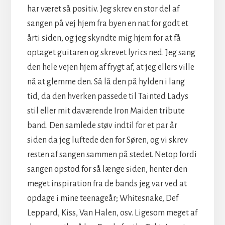
har været så positiv. Jeg skrev en stor del af
sangen på vej hjem fra byen en nat for godt et
årti siden, og jeg skyndte mig hjem for at få
optaget guitaren og skrevet lyrics ned. Jeg sang
den hele vejen hjem af frygt af, at jeg ellers ville
nå at glemme den. Så lå den på hylden i lang
tid, da den hverken passede til Tainted Ladys
stil eller mit daværende Iron Maiden tribute
band. Den samlede støv indtil for et par år
siden da jeg luftede den for Søren, og vi skrev
resten af sangen sammen på stedet. Netop fordi
sangen opstod for så længe siden, henter den
meget inspiration fra de bands jeg var ved at
opdage i mine teenageår; Whitesnake, Def
Leppard, Kiss, Van Halen, osv. Ligesom meget af