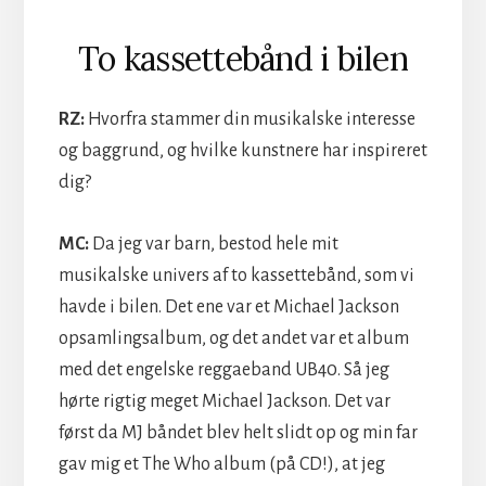
To kassettebånd i bilen
RZ:
Hvorfra stammer din musikalske interesse
og baggrund, og hvilke kunstnere har inspireret
dig?
MC:
Da jeg var barn, bestod hele mit
musikalske univers af to kassettebånd, som vi
havde i bilen. Det ene var et Michael Jackson
opsamlingsalbum, og det andet var et album
med det engelske reggaeband UB40. Så jeg
hørte rigtig meget Michael Jackson. Det var
først da MJ båndet blev helt slidt op og min far
gav mig et The Who album (på CD!), at jeg