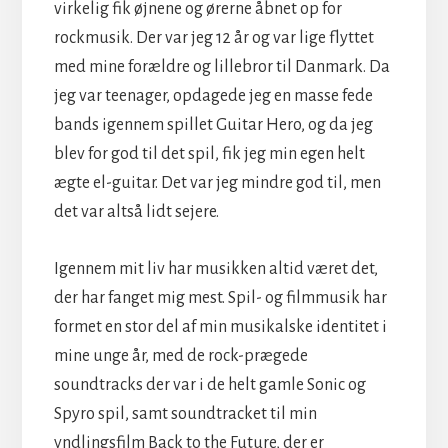
virkelig fik øjnene og ørerne åbnet op for
rockmusik. Der var jeg 12 år og var lige flyttet
med mine forældre og lillebror til Danmark. Da
jeg var teenager, opdagede jeg en masse fede
bands igennem spillet Guitar Hero, og da jeg
blev for god til det spil, fik jeg min egen helt
ægte el-guitar. Det var jeg mindre god til, men
det var altså lidt sejere.
Igennem mit liv har musikken altid været det,
der har fanget mig mest. Spil- og filmmusik har
formet en stor del af min musikalske identitet i
mine unge år, med de rock-prægede
soundtracks der var i de helt gamle Sonic og
Spyro spil, samt soundtracket til min
yndlingsfilm Back to the Future, der er