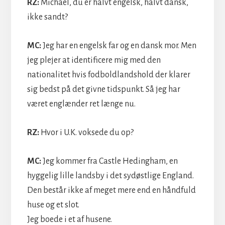
RZ:
Michael, du er halvt engelsk, halvt dansk,
ikke sandt?
MC:
Jeg har en engelsk far og en dansk mor. Men
jeg plejer at identificere mig med den
nationalitet hvis fodboldlandshold der klarer
sig bedst på det givne tidspunkt. Så jeg har
været englænder ret længe nu.
RZ:
Hvor i U.K. voksede du op?
MC:
Jeg kommer fra Castle Hedingham, en
hyggelig lille landsby i det sydøstlige England.
Den består ikke af meget mere end en håndfuld
huse og et slot.
Jeg boede i et af husene.