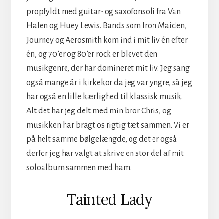
propfyldt med guitar- og saxofonsoli fra Van
Halen og Huey Lewis. Bands som Iron Maiden,
Journey og Aerosmith kom ind i mit liv én efter
én, og 70’er og 80’er rock er blevet den
musikgenre, der har domineret mit liv. Jeg sang
også mange år i kirkekor da jeg var yngre, så jeg
har også en lille kærlighed til klassisk musik.
Alt det har jeg delt med min bror Chris, og
musikken har bragt os rigtig tæt sammen. Vi er
på helt samme bølgelængde, og det er også
derfor jeg har valgt at skrive en stor del af mit
soloalbum sammen med ham.
Tainted Lady