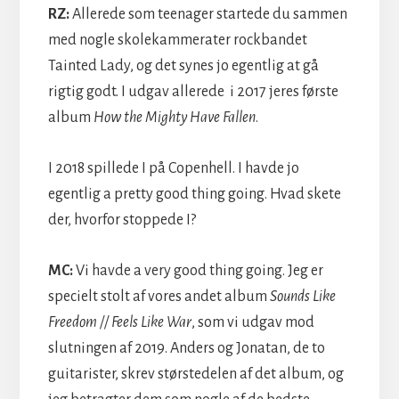
RZ:
Allerede som teenager startede du sammen
med nogle skolekammerater rockbandet
Tainted Lady, og det synes jo egentlig at gå
rigtig godt.
I udgav allerede i 2017 jeres første
album
How the Mighty Have Fallen
.
I 2018 spillede I på Copenhell. I havde jo
egentlig a pretty good thing going.
Hvad skete
der, hvorfor stoppede I?
MC:
Vi havde a
very
good thing going. Jeg er
specielt stolt af vores andet album
Sounds Like
Freedom // Feels Like War
, som vi udgav mod
slutningen af 2019. Anders og Jonatan, de to
guitarister, skrev størstedelen af det album, og