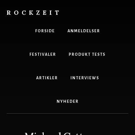
Skip
to
ROCKZEIT
content
Danmarks
Bedste
FORSIDE
ANMELDELSER
Musikmagasin
FESTIVALER
PRODUKT TESTS
ARTIKLER
INTERVIEWS
NYHEDER