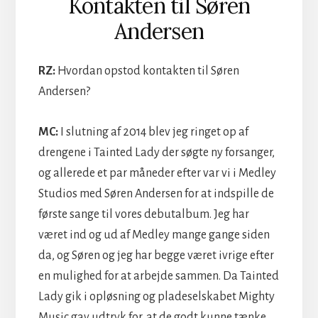
Kontakten til Søren
Andersen
RZ:
Hvordan opstod kontakten til Søren
Andersen?
MC:
I slutning af 2014 blev jeg ringet op af
drengene i Tainted Lady der søgte ny forsanger,
og allerede et par måneder efter var vi i Medley
Studios med Søren Andersen for at indspille de
første sange til vores debutalbum. Jeg har
været ind og ud af Medley mange gange siden
da, og Søren og jeg har begge været ivrige efter
en mulighed for at arbejde sammen. Da Tainted
Lady gik i opløsning og pladeselskabet Mighty
Music gav udtryk for, at de godt kunne tænke