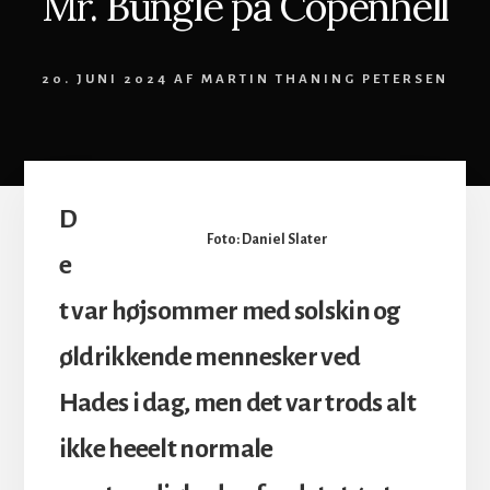
Mr. Bungle på Copenhell
20. JUNI 2024
AF
MARTIN THANING PETERSEN
D
Foto: Daniel Slater
e
t var højsommer med solskin og
øldrikkende mennesker ved
Hades i dag, men det var trods alt
ikke heeelt normale