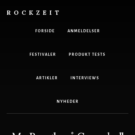
Skip
to
ROCKZEIT
content
Danmarks
Bedste
FORSIDE
ANMELDELSER
Musikmagasin
FESTIVALER
PRODUKT TESTS
ARTIKLER
INTERVIEWS
NYHEDER