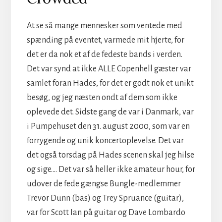
At se så mange mennesker som ventede med
spænding på eventet, varmede mit hjerte, for
det er da nok et af de fedeste bands i verden.
Det var synd at ikke ALLE Copenhell gæster var
samlet foran Hades, for det er godt nok et unikt
besøg, og jeg næsten ondt af dem som ikke
oplevede det. Sidste gang de var i Danmark, var
i Pumpehuset den 31. august 2000, som var en
forrygende og unik koncertoplevelse. Det var
det også torsdag på Hades scenen skal jeg hilse
og sige…. Det var så heller ikke amateur hour, for
udover de fede gængse Bungle-medlemmer
Trevor Dunn (bas) og Trey Spruance (guitar),
var for Scott Ian på guitar og Dave Lombardo