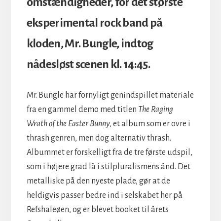
omstændigheder, for det største
eksperimental rock band på
kloden, Mr. Bungle, indtog
nådesløst scenen kl. 14:45.
Mr. Bungle har fornyligt genindspillet materiale
fra en gammel demo med titlen
The Raging
Wrath of the Easter Bunny
, et album som er ovre i
thrash genren, men dog alternativ thrash.
Albummet er forskelligt fra de tre første udspil,
som i højere grad lå i stilpluralismens ånd. Det
metalliske på den nyeste plade, gør at de
heldigvis passer bedre ind i selskabet her på
Refshaleøen, og er blevet booket til årets