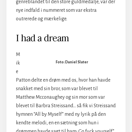
genreblandet til den store guldm
edalje, var der
nye indfald i nummeret som var ekstra
outrerede og mærkelige.
I had a dream
M
Foto: Daniel Slater
ik
e
Patton delte en drøm med os, hvor han havde
snakket med sin bror, som var blevet til
Matthew Mcconaughey og sin mor som var
blevet til Barbra Streissand… så fik vi Streissand
hymnen “All by Myself” med ny lyrik på den
kendte melodi, en en sætning som hun i
drømmen havde sagt til ham; Go fuck yourself”.