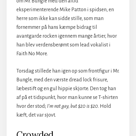
om Mr. Bungle med den altid
eksperimenterende Mike Patton i spidsen, en
herre som ikke kan sidde stille, som man
fornemmer på hans kæmpe bidrag til
avantgarde rocken igennem mange årtier, hvor
han blev verdensberømt som lead vokalist i
Faith No More.
Torsdag stillede han igen op som frontfigur i Mr.
Bungle, med den værste dread lock frisure,
læbestift og en gul hippie skjorte. Den tog han
af på et tidspunkt, hvor man kunne se T-shirten
hvor der stod;
I’m not gay, but $20 is $20
. Hold
kæft, det var sjovt.
Crowded