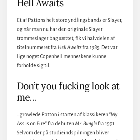
Hell Awaits
Et af Pat
tons helt store yndlingsbands er Slayer,
og når man nu har den originale Slayer
trommeslager bag sættet, fik vi halvdelen af
titelnummeret fra
Hell Awaits
fra 1985. Det var
lige noget Copenhell menneskene kunne
forholde sig til.
Don’t you fucking look at
me…
…growlede Patton i starten af klassikeren “My
Ass is on Fire” fra debuten
Mr. Bungle
fra 1991.
Selvom der på studieindspilningen bliver