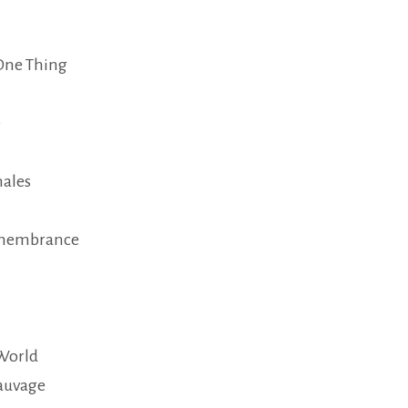
One Thing
e
hales
emembrance
World
sauvage