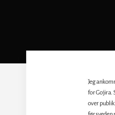
Jeg ankomme
for Gojira.
over publik
før sveden