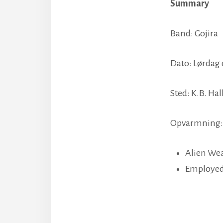
Summary
Band: Gojira
Dato: Lørdag d
Sted: K.B. Ha
Opvarmning:
Alien We
Employed 