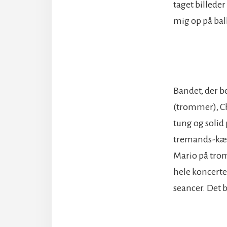
taget billeder
mig op på bal
Bandet, der b
(trommer), Ch
tung og solid
tremands-kæde
Mario på tro
hele koncerte
seancer. Det b