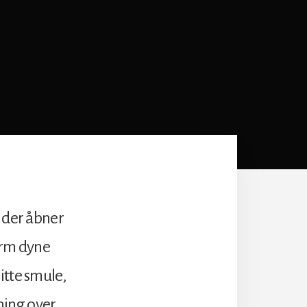
, der åbner
arm dyne
itte smule,
ning over