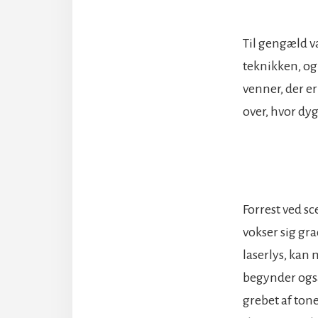
Til gengæld v
teknikken, og
venner, der e
over, hvor dyg
Forrest ved sc
vokser sig gra
laserlys, kan
begynder også
grebet af ton