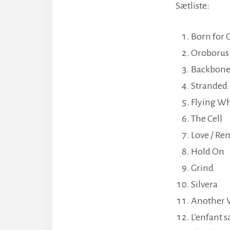
Sætliste:
Born for 
Oroborus
Backbon
Stranded
Flying W
The Cell
Love / R
Hold On
Grind
Silvera
Another 
L’enfant 