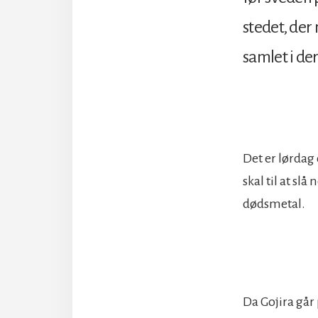
stedet, der 
samlet i der
Det er lørdag 
skal til at sl
dødsmetal.
Da Gojira går