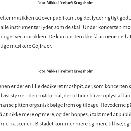
Foto: Mikkel Freltoft Krogsholm
ælter musikken ud over publikum, og det lyder rigtigt godt. 
 alle instrumenter lyder, som de skal. Under koncerten mø
r noget ved musikken. De kan næsten ikke få armene ned af
tige musikere Gojira er.
Foto: Mikkel Freltoft Krogsholm
enen er der en lille dedikeret moshpit, der, som koncerten 
dvist større. I den mørke hal, der til tider bliver oplyst af l
 man se pitten organisk bølge frem og tilbage. Hovederne 
 at nikke mere og mere, og der hoppes, i takt med at publ
erne fra scenen. Bistadet kommer mere og mere til live, og