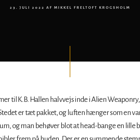
23. JULI 2022
AF
MIKKEL FRELTOFT KROGSHOLM
r til K.B. Hallen halvvejs inde i Alien Weaponry
 Stedet er tæt pakket, og luften hænger som en v
um, og man behøver blot at head-bange en lille b
 pibler frem på huden. Der er en summende stem