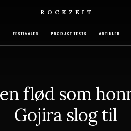
ROCKZEIT
s
gasin
R
FESTIVALER
PRODUKT TESTS
ARTIKLER
en flød som honn
Gojira slog til