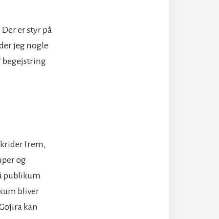
Der er styr på
der jeg nogle
 begejstring
skrider frem,
amper og
på publikum
ikum bliver
 Gojira kan