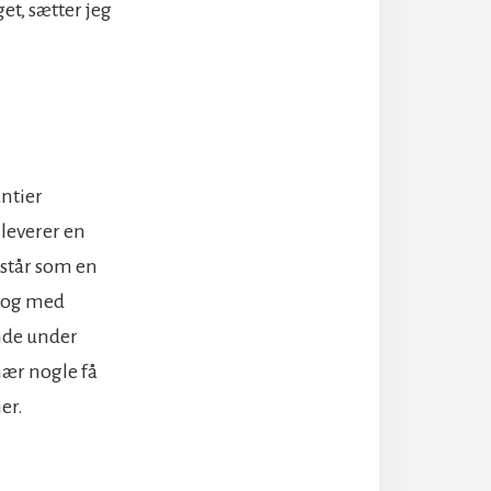
et, sætter jeg
antier
 leverer en
 står som en
n og med
nde under
nær nogle få
er.