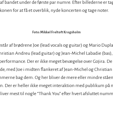
 af bandet under de første par numre. Efter billederne er tag
konen for at få et overblik, nyde koncerten og tage noter.
Foto: Mikkel Freltoft Krogsholm
estår af brødrene Joe (lead vocals og guitar) og Mario Dupl
ristian Andreu (lead guitar) og Jean-Michel Labadie (bas),
 performance. Der er ikke meget bevægelse over Gojira. De
, med Joe i midten flankeret af Jean-Michel og Christia
mmerne bag dem. Og her bliver de mere eller mindre ståe
n. Der er heller ikke meget interaktion med publikum på 
liver mest til nogle “Thank You” efter hvert afsluttet numm