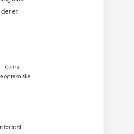
 der er
 – Gojira –
ve og tekniske
 for at få