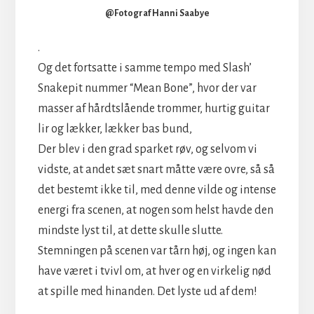
@Fotograf Hanni Saabye
.
Og det fortsatte i samme tempo med Slash’
Snakepit nummer “Mean Bone”, hvor der var
masser af hårdtslående trommer, hurtig guitar
lir og lækker, lækker bas bund,
Der blev i den grad sparket røv, og selvom vi
vidste, at andet sæt snart måtte være ovre, så så
det bestemt ikke til, med denne vilde og intense
energi fra scenen, at nogen som helst havde den
mindste lyst til, at dette skulle slutte.
Stemningen på scenen var tårn høj, og ingen kan
have været i tvivl om, at hver og en virkelig nød
at spille med hinanden. Det lyste ud af dem!