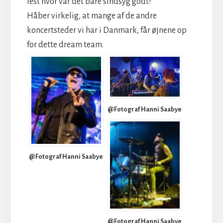
fest hvor var det bare sindsyg godt!
Håber virkelig, at mange af de andre
koncertsteder vi har i Danmark, får øjnene op
for dette dream team.
@Fotograf Hanni Saabye
@Fotograf Hanni Saabye
@Fotograf Hanni Saabye