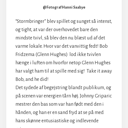
@Fotograf Hanni Saabye
“Stormbringer” blev spillet og sunget så intenst,
og tight, at var der overhovedet bare den
mindste tvivl, så blev den nu blæst ud af det
varme lokale. Hvor var det vanvittig fedt! Bob
Fridzema (Glenn Hughes) lod ikke tvivlen
hænge i luften om hvorfor netop Glenn Hughes
har valgt ham til at spille med sig! Take it away
Bob, and he did!
Det sydede af begejstring blandt publikum, og
på scenen var energien tårn høj. Johnny Griparic
mestrer den bas som var han født med den i
hånden, og han er en sand fryd at se på med
hans skønne entusiastiske og indlevende