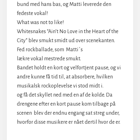
bund med hans bas, og Matti leverede den
fedeste vokal!
What was not to like!
Whitesnakes “Ain’t No Love in the Heart of the
City” blev smukt smidt ud over scenekanten.
Fed rockballade, som Matti´s
lækre vokal mestrede smukt.
Bandet holdt en kort og velfortjent pause, og vi
andre kunne få tid til, at absorbere, hvilken
musikalsk rockoplevelse vi stod midt i.
og få det skyllet ned med en af de kolde. Da
drengene efter en kort pause kom tilbage på
scenen blev der endnu engang sat streg under,
hvorfor disse musikere er nået dertil hvor de er.