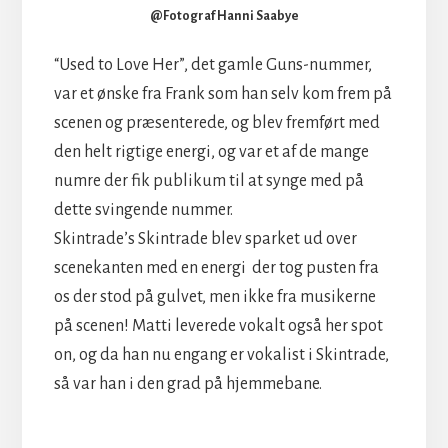
@Fotograf Hanni Saabye
“Used to Love Her”, det gamle Guns-nummer,
var et ønske fra Frank som han selv kom frem på
scenen og præsenterede, og blev fremført med
den helt rigtige energi, og var et af de mange
numre der fik publikum til at synge med på
dette svingende nummer.
Skintrade’s Skintrade blev sparket ud over
scenekanten med en energi der tog pusten fra
os der stod på gulvet, men ikke fra musikerne
på scenen! Matti leverede vokalt også her spot
on, og da han nu engang er vokalist i Skintrade,
så var han i den grad på hjemmebane.