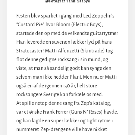
@Fotograf Hanni Saabye
Festen blev sparket i gang med Led Zeppelin’s
“Custard Pie” hvor Bloom (Electric Boys),
startede den op med de velkendte guitarrytmer.
Han leverede en suveræn lækker lyd på hans
Stratocaster! Matti Alfonzetti (Skintrade) tog
flot denne gedigne rocksang i sin mund, og
viste, at man så sandelig godt kan synge den
selvom man ikke hedder Plant. Men nu er Matti
også en af de igennem 30 år, helt store
rocksangere Sverige kan forkæle os med.
At spille netop denne sang fra Zep’s katalog,
var et ønske Frank Ferrer (Guns N’ Roses) havde,
og han lagde en super lækker og tight rytme i
nummeret. Zep-drengene ville have nikket