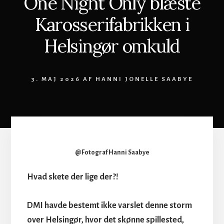
One Night Only blæste
Karosserifabrikken i
Helsingør omkuld
3. MAJ 2026
AF
HANNI JONELLE SAABYE
@Fotograf Hanni Saabye
Hvad skete der lige der?!
DMI havde bestemt ikke varslet denne storm
over Helsingør, hvor det skønne spillested,