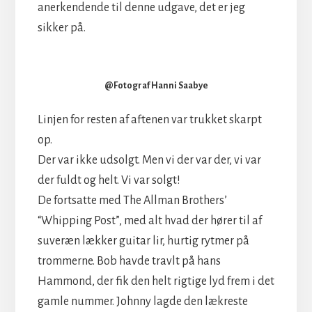
anerkendende til denne udgave, det er jeg
sikker på.
@Fotograf Hanni Saabye
Linjen for resten af aftenen var trukket skarpt
op.
Der var ikke udsolgt. Men vi der var der, vi var
der fuldt og helt. Vi var solgt!
De fortsatte med The Allman Brothers’
“Whipping Post”, med alt hvad der hører til af
suveræn lækker guitar lir, hurtig rytmer på
trommerne. Bob havde travlt på hans
Hammond, der fik den helt rigtige lyd frem i det
gamle nummer. Johnny lagde den lækreste