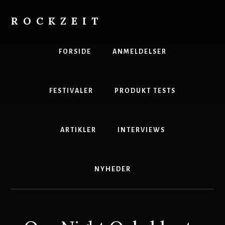
Skip
to
ROCKZEIT
content
Danmarks
Bedste
FORSIDE
ANMELDELSER
Musikmagasin
FESTIVALER
PRODUKT TESTS
ARTIKLER
INTERVIEWS
NYHEDER