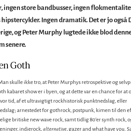
 ingen store bandbusser, ingen flokmentalite
 hipstercykler. Ingen dramatik. Det er jo ogs
erige, og Peter Murphy lugtede ikke blod denne
m senere.
en Goth
 Man skulle ikke tro, at Peter Murphys retrospektive og se
h kabaret show er i byen, og at dette var en chance for at 
 vor tid, af et ultravigtigt rockhistorisk punktnedslag, eller
edslag; arnestedet for gothrock, postpunk, kimen til den e
ige britiske new wave rock, samt tidlig 80’er synth rock, o
eninger, indierock,
alternative
, gazer and what have you