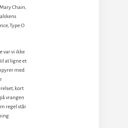
 Mary Chain,
 alskens
ance, Type O
 var vi ikke
l at ligne et
ampyrer med
e
relset, kort
n på vrangen
m regel står
ning.