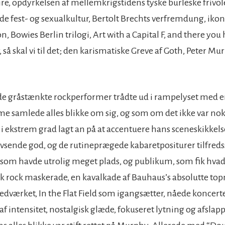
ire, opdyrkelsen af mellemkrigstidens tyske burleske frivol
 fest- og sexualkultur, Bertolt Brechts verfremdung, ikon
, Bowies Berlin trilogi, Art with a Capital F, and there you h
, så skal vi til det; den karismatiske Greve af Goth, Peter Mur
e gråstænkte rockperformer trådte ud i rampelyset med en
 samlede alles blikke om sig, og som om det ikke var nok
i ekstrem grad lagt an på at accentuere hans sceneskikke
avsende god, og de rutineprægede kabaretpositurer tilfreds
 som havde utrolig meget plads, og publikum, som fik hva
isk rock maskerade, en kavalkade af Bauhaus’s absolutte to
dværket, In the Flat Field som igangsætter, nåede koncert
f intensitet, nostalgisk glæde, fokuseret lytning og afslapp