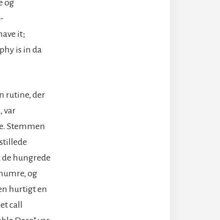
e og
-
ave it;
phy is in da
 rutine, der
, var
lse. Stemmen
stillede
d de hungrede
pnumre, og
en hurtigt en
et call