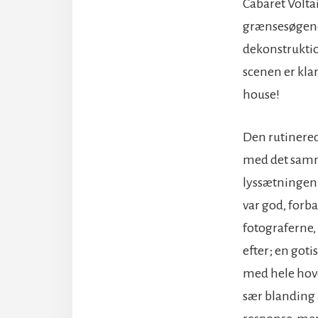
Cabaret Volta
grænsesøgende
dekonstruktion
scenen er klar
house!
Den rutinered
med det samme
lyssætningen 
var god, forb
fotograferne,
efter; en got
med hele hove
sær blanding a