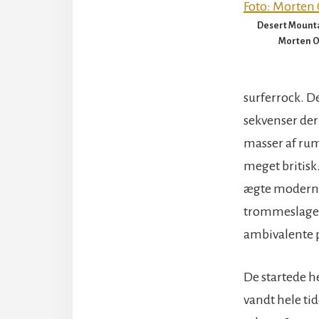
Desert Mountai
Morten 
surferrock. D
sekvenser der
masser af rum
meget britisk
ægte moderne 
trommeslager
ambivalente p
De startede h
vandt hele tid