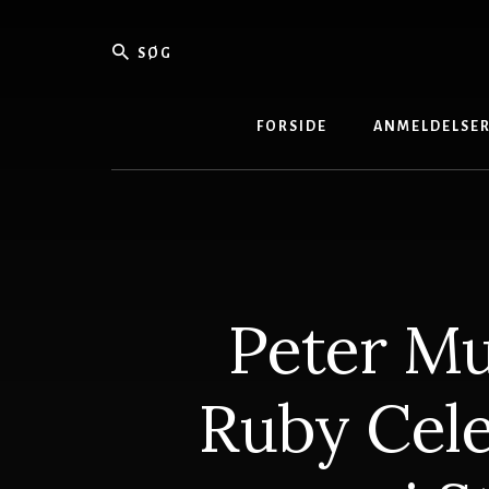
Skip
to
Søg
content
Danmark
Bedste
Musikma
FORSIDE
ANMELDELSE
Peter Mu
Ruby Cele