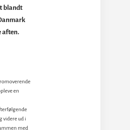
t blandt
å Danmark
 aften.
lvpromoverende
opleve en
fterfølgende
g videre ud i
. Sammen med