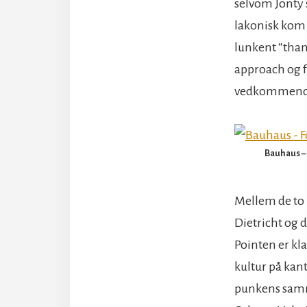
selvom Jonty
lakonisk kom 
lunkent “thank
approach og
vedkommende “
Bauhaus –
Mellem de to 
Dietricht og de
Pointen er kla
kultur på ka
punkens samm