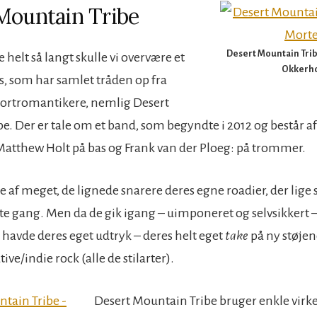
Mountain Tribe
Desert Mountain Trib
 helt så langt skulle vi overvære et
Okkerh
, som har samlet tråden op fra
 sortromantikere, nemlig Desert
. Der er tale om et band, som begyndte i 2012 og består af 
Matthew Holt på bas og Frank van der Ploeg: på trommer.
 af meget, de lignede snarere deres egne roadier, der lige 
te gang. Men da de gik igang – uimponeret og selvsikkert – 
e havde deres eget udtryk – deres helt eget
take
på ny støje
ive/indie rock (alle de stilarter).
Desert Mountain Tribe bruger enkle virkem