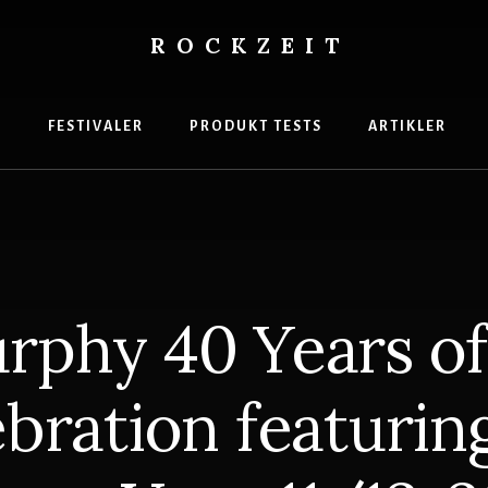
ROCKZEIT
s
gasin
R
FESTIVALER
PRODUKT TESTS
ARTIKLER
rphy 40 Years o
bration featuring