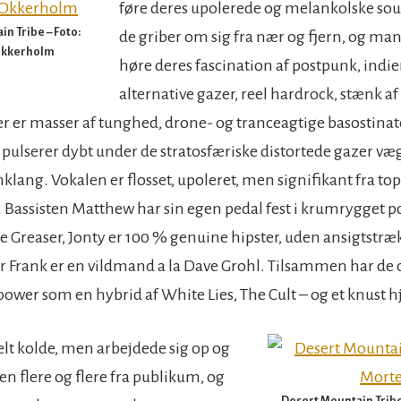
føre deres upolerede og melankolske sound
n Tribe – Foto:
de griber om sig fra nær og fjern, og ma
Okkerholm
høre deres fascination af postpunk, indie
alternative gazer, reel hardrock, stænk af
er er masser af tunghed, drone- og tranceagtige basostinat
 pulserer dybt under de stratosfæriske distortede gazer v
klang. Vokalen er flosset, upoleret, men signifikant fra to
. Bassisten Matthew har sin egen pedal fest i krumrygget po
Greaser, Jonty er 100 % genuine hipster, uden ansigtstræ
 Frank er en vildmand a la Dave Grohl. Tilsammen har d
ower som en hybrid af White Lies, The Cult – og et knust hj
elt kolde, men arbejdede sig op og
en flere og flere fra publikum, og
Desert Mountain Tribe