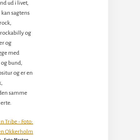
 ud i livet,
n kan sagtens
rock,
 rockabilly og
er og
ægge med
p og bund,
situr og er en
k,
e den samme
erte.
 – Foto: Morten