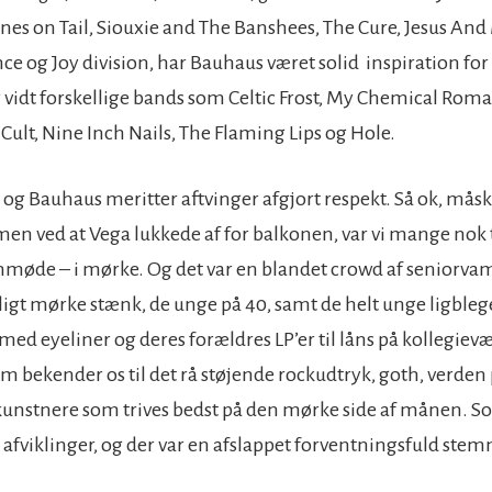
es on Tail, Siouxie and The Banshees, The Cure, Jesus And
e og Joy division, har Bauhaus været solid inspiration for
 vidt forskellige bands som Celtic Frost, My Chemical Rom
Cult, Nine Inch Nails, The Flaming Lips og Hole.
og Bauhaus meritter aftvinger afgjort respekt. Så ok, måske
en ved at Vega lukkede af for balkonen, var vi mange nok ti
mmøde – i mørke. Og det var en blandet crowd af seniorv
ligt mørke stænk, de unge på 40, samt de helt unge ligbleg
ed eyeliner og deres forældres LP’er til låns på kollegievæ
som bekender os til det rå støjende rockudtryk, goth, verde
kunstnere som trives bedst på den mørke side af månen. So
 afviklinger, og der var en afslappet forventningsfuld stem