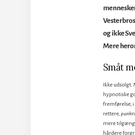
mennesker,
Vesterbros
og ikke Sv
Mere hero
Småt m
Ikke udsolgt.
hypnotiske got
fremførelse, i
rettere,
punk
n
mere tilgængel
hårdere forgr