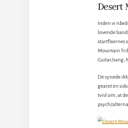
Desert 
Inden vi nåede
lovende bands
startfisernes
Mountain Tribe
Guitar/sang, 
De synede ikke
gearet en sids
tvivl om, at d
psych/alternat