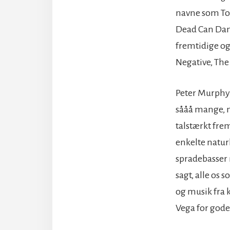
navne som Ton
Dead Can Danc
fremtidige og
Negative, The 
Peter Murphy 
sååå mange, m
talstærkt fre
enkelte natur
spradebasser m
sagt, alle os 
og musik fra 
Vega for gode