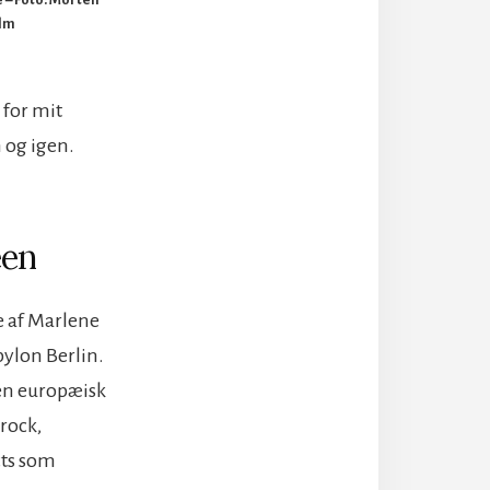
lm
 for mit
 og igen.
een
e af Marlene
abylon Berlin.
den europæisk
rock,
ts som