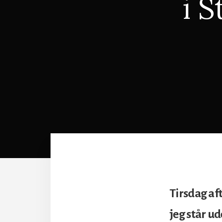
i S
Tirsdag af
jeg står ud