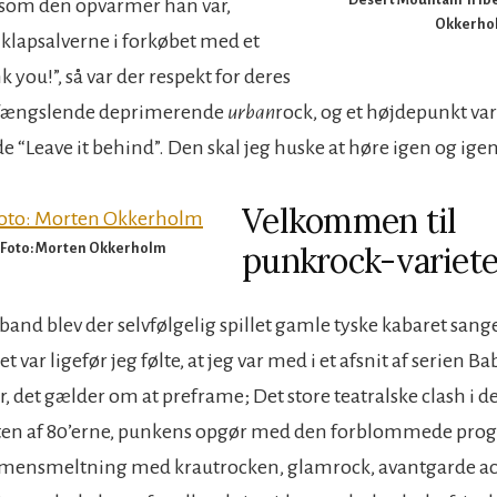
 som den opvarmer han var,
Okkerho
klapsalverne i forkøbet med et
 you!”, så var der respekt for deres
 fængslende deprimerende
urban
rock, og et højdepunkt var
Leave it behind”. Den skal jeg huske at høre igen og igen
Velkommen til
punkrock-variet
 Foto: Morten Okkerholm
band blev der selvfølgelig spillet gamle tyske kabaret sang
t var ligefør jeg følte, at jeg var med i et afsnit af serien B
r, det gælder om at preframe; Det store teatralske clash i 
nten af 80’erne, punkens opgør med den forblommede prog
ensmeltning med krautrocken, glamrock, avantgarde ac