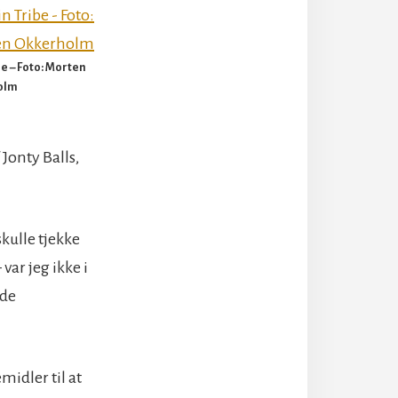
e – Foto: Morten
olm
Jonty Balls,
skulle tjekke
var jeg ikke i
nde
idler til at