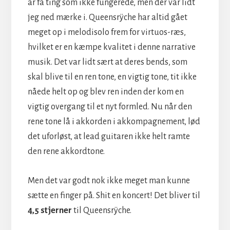
ar få ting som ikke fungerede, men der var lidt
jeg ned mærke i. Queensrÿche har altid gået
meget op i melodisolo frem for virtuos-ræs,
hvilket er en kæmpe kvalitet i denne narrative
musik. Det var lidt sært at deres bends, som
skal blive til en ren tone, en vigtig tone, tit ikke
nåede helt op og blev ren inden der kom en
vigtig overgang til et nyt formled. Nu når den
rene tone lå i akkorden i akkompagnement, lød
det uforløst, at lead guitaren ikke helt ramte
den rene akkordtone.
Men det var godt nok ikke meget man kunne
sætte en finger på. Shit en koncert! Det bliver til
4,5 stjerner
til Queensrÿche.