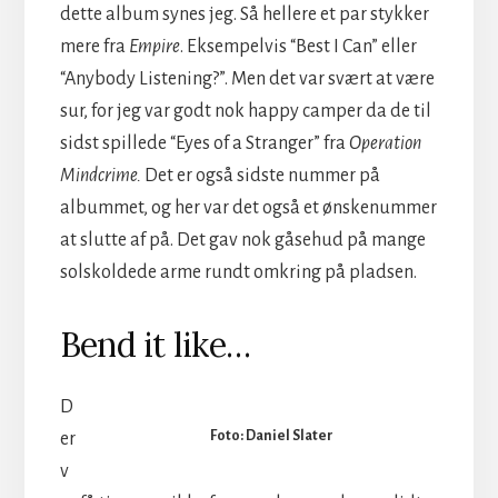
dette album synes jeg. Så hellere et par stykker
mere fra
Empire
. Eksempelvis “Best I Can” eller
“Anybody Listening?”. Men det var svært at være
sur, for jeg var godt nok happy camper da de til
sidst spillede “
Eyes of a Stranger” fra
Operation
Mindcrime.
Det er også sidste nummer på
albummet, og her var det også et ønskenummer
at slutte af på. Det gav nok gåsehud på mange
solskoldede arme rundt omkring på pladsen.
Bend it like…
D
Foto: Daniel Slater
er
v