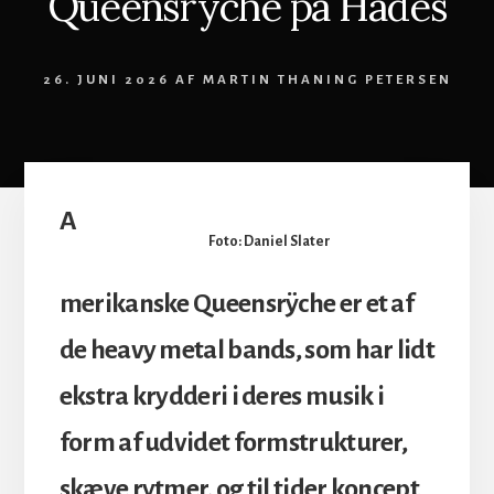
Queensrÿche på Hades
26. JUNI 2026
AF
MARTIN THANING PETERSEN
A
Foto: Daniel Slater
merikanske Queensrÿche er et af
de heavy metal bands, som har lidt
ekstra krydderi i deres musik i
form af udvidet formstrukturer,
skæve rytmer, og til tider koncept