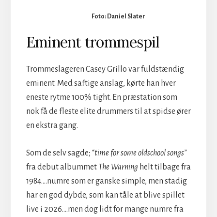
Foto: Daniel Slater
Eminent trommespil
Trommeslageren Casey Grillo var fuldstændig
eminent. Med saftige anslag, kørte han hver
eneste rytme 100% tight. En præstation som
nok få de fleste elite drummers til at spidse ører
en ekstra gang.
Som de selv sagde; “
time for some oldschool songs”
fra debut albummet
The Warning
helt tilbage fra
1984….numre som er ganske simple, men stadig
har en god dybde, som kan tåle at blive spillet
live i 2026….men dog lidt for mange numre fra