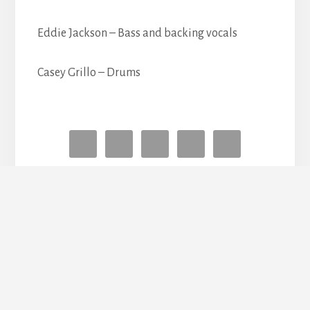
Eddie Jackson – Bass and backing vocals
Casey Grillo – Drums
OM OS
ANNONCERING
PRIVATLIVSPOLITIK
KONTAKT
Al tekst og indhold på
RockZeit
er beskyttet af loven om