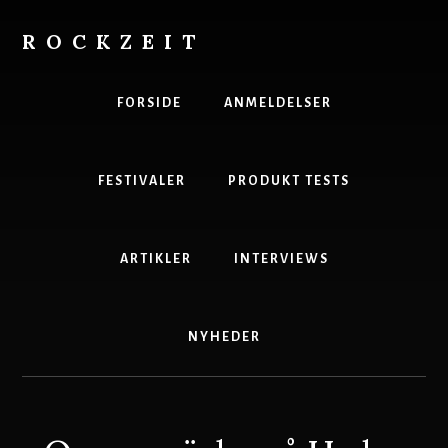
Skip
to
ROCKZEIT
content
Danmarks
Bedste
FORSIDE
ANMELDELSER
Musikmagasin
FESTIVALER
PRODUKT TESTS
ARTIKLER
INTERVIEWS
NYHEDER