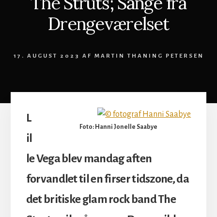
The Struts; Sange fra
Drengeværelset
17. AUGUST 2023
AF
MARTIN THANING PETERSEN
L
Foto: Hanni Jonelle Saabye
il
le Vega blev mandag aften
forvandlet til en firser tidszone, da
det britiske glam rock band The