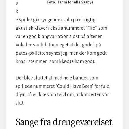
Foto: Hanni Jonelle Saabye
u
k
e Spiller gik syngende i solo på et rigtig
akustisk klaver i ekstranummeret “Fire”, som
var en god klangvariation sidst på aftenen.
Vokalen var lidt for meget af det gode i på
patos-palletten synes jeg, men der kom godt
knas i stemmen, som klædte ham godt.
Der blev sluttet af med hele bandet, som
spillede nummeret “Could Have Been” for fuld
drøn, så vi ikke var i tvivl om, at koncerten var
slut.
Sange fra drengeværelset