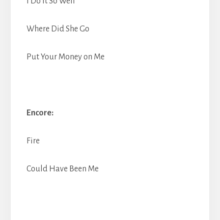
I Do It So Well
Where Did She Go
Put Your Money on Me
Encore:
Fire
Could Have Been Me