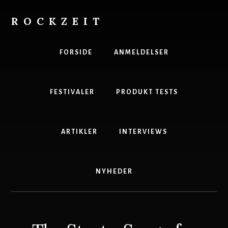
Skip
to
ROCKZEIT
content
Danmarks
Bedste
FORSIDE
ANMELDELSER
Musikmagasin
FESTIVALER
PRODUKT TESTS
ARTIKLER
INTERVIEWS
NYHEDER