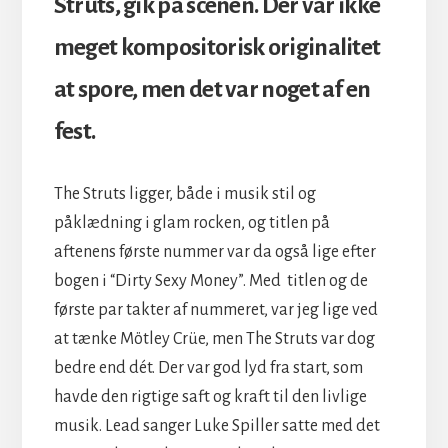
Struts, gik på scenen. Der var ikke
meget kompositorisk originalitet
at spore, men det var noget af en
fest.
The Struts ligger, både i musik stil og
påklædning i glam rocken, og titlen på
aftenens første nummer var da også lige efter
bogen i “Dirty Sexy Money”. Med titlen og de
første par takter af nummeret, var jeg lige ved
at tænke Mötley Crüe, men The Struts var dog
bedre end dét. Der var god lyd fra start, som
havde den rigtige saft og kraft til den livlige
musik. Lead sanger Luke Spiller satte med det