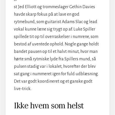
st Jed Elliott og trommeslager Gethin Davies
havde skarp fokus på at lave en god
rytmebund, som guitarist Adams Slac og lead
vokal kunne læne sig trygt op af. Luke Spiller
spillede tit op til overraskelser i numrene, som
bestod af uventede ophold. Nogle gange holdt
bandet pausen op til et halvt minut, hvor man
hørte små rytmiske lyde fra Spillers mund, så
pulsen stadig var i lokalet, hvorefter der blev
sat gang i nummeret igen for fuld udblæsning.
Det var godt koordineret og et ganske godt
live-trick.
Ikke hvem som helst