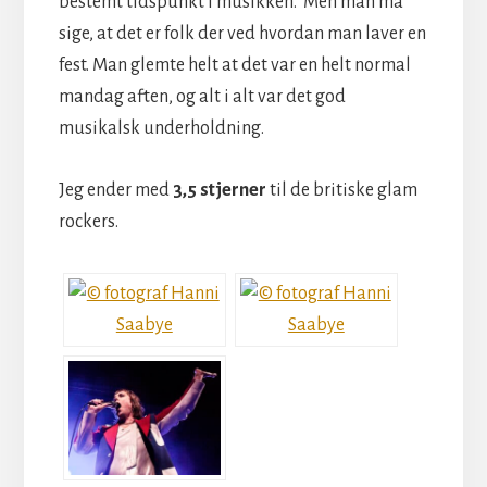
bestemt tidspunkt i musikken.
Men man må
sige, at det er
folk der ved hvordan man laver en
fest. Man glemte helt at det var en helt normal
mandag aften, og a
lt i alt var det god
musikalsk underholdning.
Jeg ender med
3,5 stjerner
til de britiske glam
rockers.