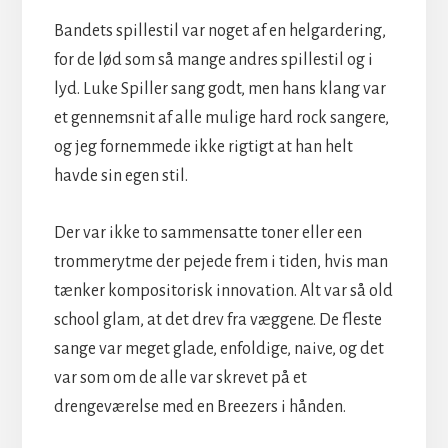
Bandets spillestil var noget af en helgardering,
for de lød som så mange andres spillestil og i
lyd. Luke Spiller sang godt, men hans klang var
et gennemsnit af alle mulige hard rock sangere,
og jeg fornemmede ikke rigtigt at han helt
havde sin egen stil.
Der var ikke to sammensatte toner eller een
trommerytme der pejede frem i tiden, hvis man
tænker kompositorisk innovation. Alt var så old
school glam, at det drev fra væggene. De fleste
sange var meget glade, enfoldige, naive, og det
var som om de alle var skrevet på et
drengeværelse med en Breezers i hånden.