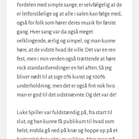
Fordelen med simple sange, er selvfølgelig at de
er letforståelige og at alle i salen kan følge med,
også for folk som hører deres musik for første
gang. Hv
er sang var da også meget
velklingende, ærlig og simpel, og man kunne
høre, at de vidste hvad de ville.
Det var en ren
fest, men i min verden også trættende at høre
rock standardvendinger en hel aften. Så jeg
bliver nødt til at sige 0% kunst og 100%
underholdning, men det er også fint nok hvis
man er god til det sidstnævnte. Og det var de!
Luke Spiller var fuldstændig på, fra start til
slut, og han kunne få publikum til hvad som
helst, endda gå ned på knæ og hoppe op på et