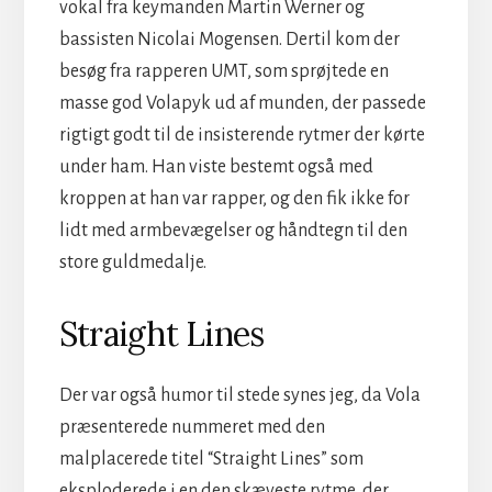
vokal fra keymanden Martin Werner og
bassisten Nicolai Mogensen. Dertil kom der
besøg fra rapperen UMT, som sprøjtede en
masse god Volapyk ud af munden, der passede
rigtigt godt til de insisterende rytmer der kørte
under ham. Han viste bestemt også med
kroppen at han var rapper, og den fik ikke for
lidt med armbevægelser og håndtegn til den
store guldmedalje.
Straight Lines
Der var også humor til stede synes jeg, da Vola
præsenterede nummeret med den
malplacerede titel “Straight Lines” som
eksploderede i en den skæveste rytme, der