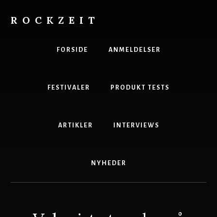
Skip
to
ROCKZEIT
content
Danmarks
Bedste
FORSIDE
ANMELDELSER
Musikmagasin
FESTIVALER
PRODUKT TESTS
ARTIKLER
INTERVIEWS
NYHEDER