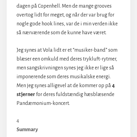
dagen på Copenhell. Men de mange grooves
overtog lidt for meget, og når der var brug for
nogle gode hook lines, var de i min verden ikke
så nærværende som de kunne have været.
Jeg synes at Vola lidt er et “musiker-band” som
blæser een omkuld med deres trykluft-rytmer,
men sangskrivningen synes jeg ikke er lige så
imponerende som deres mus
ikalske energi.
Men jeg synes alligevel at
de kommer op på
4
stjerner
for deres fuldstændig hæsblæsende
Pandæmonium-koncert.
4
Summary