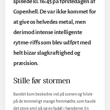
spillede kl. 16:45 på førstedagen af
Copenhell. De var ikke kommet for
at give os helvedes metal, men
derimod intense intelligente
rytme-riffs som blev udført med
helt bizar slagkraftighed og
præcision.
Stille før stormen
Bandet kom beskedne ind på scenen og hilste
på de temmeligt mange fremmødte, som havde
det store smil på og en fadøl i hænderne. En