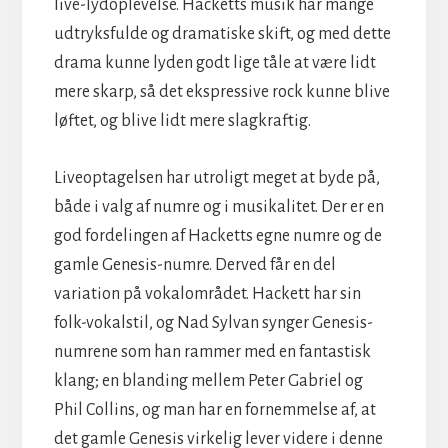
live-lydoplevelse. Hacketts musik har mange
udtryksfulde og dramatiske skift, og med dette
drama kunne lyden godt lige tåle at være lidt
mere skarp, så det ekspressive rock kunne blive
løftet, og blive lidt mere slagkraftig.
Liveoptagelsen har utroligt meget at byde på,
både i valg af numre og i musikalitet. Der er en
god fordelingen af Hacketts egne numre og de
gamle Genesis-numre. Derved får en del
variation på vokalområdet. Hackett har sin
folk-vokalstil, og Nad Sylvan synger Genesis-
numrene som han rammer med en fantastisk
klang; en blanding mellem Peter Gabriel og
Phil Collins, og man har en fornemmelse af, at
det gamle Genesis virkelig lever videre i denne