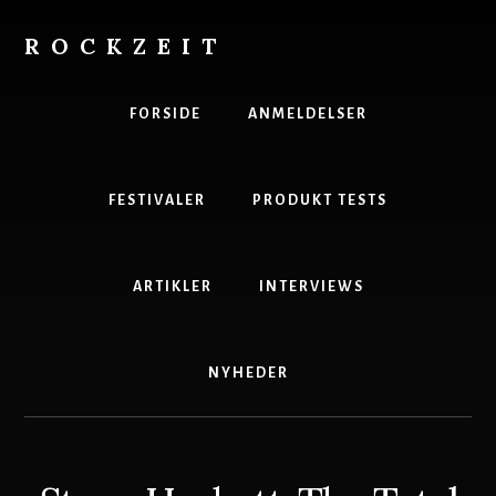
Skip
to
ROCKZEIT
content
Danmarks
Bedste
FORSIDE
ANMELDELSER
Musikmagasin
FESTIVALER
PRODUKT TESTS
ARTIKLER
INTERVIEWS
NYHEDER