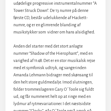
udødelige progressive instrumentalnummer ”A
Tower Struck Down”. De 13 numre på denne
første CD, består udelukkende af Hackett-
numre, og er en glimrende blanding af
musikstykker som vidner om hans alsidighed.
Anden del starter med det stort anlagte
nummer “Shadow of the Hierophant”, med en
varighed af 11:48. Det er en stor musikalsk rejse
med et symfonisk udtryk, og sangerinden
Amanda Lehmann bidrager med skønsang til
den helt store guldmedalje. Imod slutningen,
folder trommeslageren Gary O´Toole sig fuldt
ud, og får nummeret helt op at ringe med en
lydmur af rytmevariationer. I det næstsidste
nummer ”Clocks”, går O´Toole også amok på