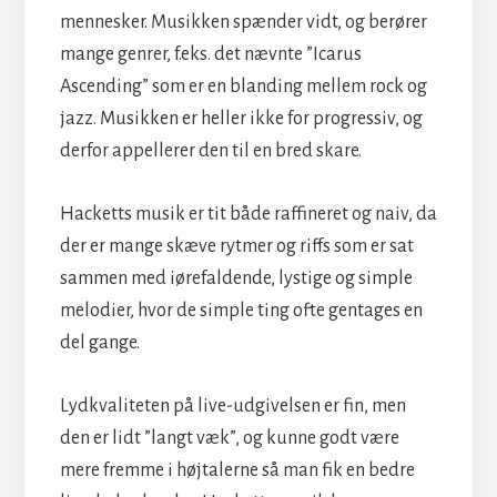
mennesker. Musikken spænder vidt, og berører
mange genrer, f.eks. det nævnte ”Icarus
Ascending” som er en blanding mellem rock og
jazz. Musikken er heller ikke for progressiv, og
derfor appellerer den til en bred skare.
Hacketts musik er tit både raffineret og naiv, da
der er mange skæve rytmer og riffs som er sat
sammen med iørefaldende, lystige og simple
melodier, hvor de simple ting ofte gentages en
del gange.
Lydkvaliteten på live-udgivelsen er fin, men
den er lidt ”langt væk”, og kunne godt være
mere fremme i højtalerne så man fik en bedre