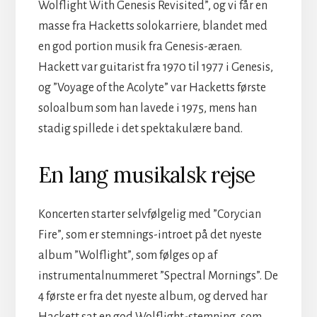
Wolflight With Genesis Revisited”, og vi får en
masse fra Hacketts solokarriere, blandet med
en god portion musik fra Genesis-æraen.
Hackett var guitarist fra 1970 til 1977 i Genesis,
og ”Voyage of the Acolyte” var Hacketts første
soloalbum som han lavede i 1975, mens han
stadig spillede i det spektakulære band.
En lang musikalsk rejse
Koncerten starter selvfølgelig med ”Corycian
Fire”, som er stemnings-introet på det nyeste
album ”Wolflight”, som følges op af
instrumentalnummeret ”Spectral Mornings”. De
4 første er fra det nyeste album, og derved har
Hackett sat en god Wolflight-stemning, som