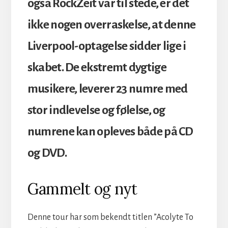
også RockZeit var til stede, er det
ikke nogen overraskelse, at denne
Liverpool-optagelse sidder lige i
skabet. De ekstremt dygtige
musikere, leverer 23 numre med
stor indlevelse og følelse, og
numrene kan opleves både på CD
og DVD.
Gammelt og nyt
Denne tour har som bekendt titlen ”Acolyte To