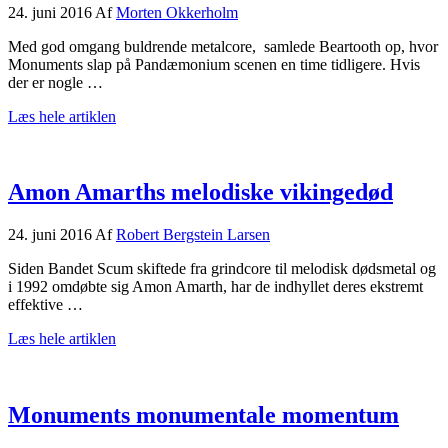
24. juni 2016
Af
Morten Okkerholm
Med god omgang buldrende metalcore, samlede Beartooth op, hvor
Monuments slap på Pandæmonium scenen en time tidligere. Hvis
der er nogle …
om
Læs hele artiklen
Beartooth
buldrede
derudaf
Amon Amarths melodiske vikingedød
24. juni 2016
Af
Robert Bergstein Larsen
Siden Bandet Scum skiftede fra grindcore til melodisk dødsmetal og
i 1992 omdøbte sig Amon Amarth, har de indhyllet deres ekstremt
effektive …
om
Læs hele artiklen
Amon
Amarths
melodiske
vikingedød
Monuments monumentale momentum