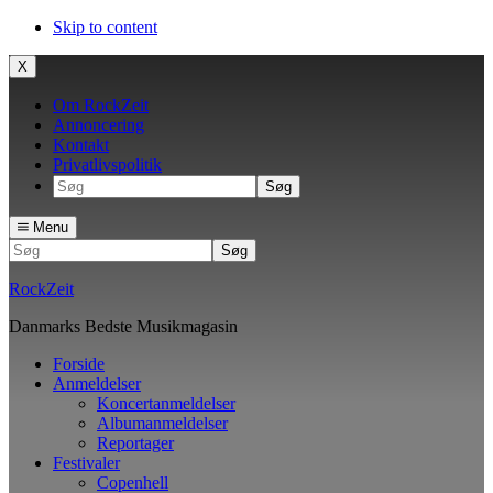
Skip to content
X
Om RockZeit
Annoncering
Kontakt
Privatlivspolitik
Søg
Menu
Søg
RockZeit
Danmarks Bedste Musikmagasin
Forside
Anmeldelser
Koncertanmeldelser
Albumanmeldelser
Reportager
Festivaler
Copenhell