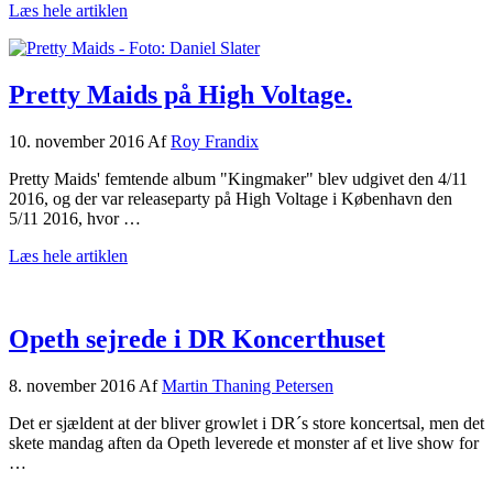
om
Læs hele artiklen
Geoff
Tate
holdt
hof
Pretty Maids på High Voltage.
10. november 2016
Af
Roy Frandix
Pretty Maids' femtende album "Kingmaker" blev udgivet den 4/11
2016, og der var releaseparty på High Voltage i København den
5/11 2016, hvor …
om
Læs hele artiklen
Pretty
Maids
på
High
Opeth sejrede i DR Koncerthuset
Voltage.
8. november 2016
Af
Martin Thaning Petersen
Det er sjældent at der bliver growlet i DR´s store koncertsal, men det
skete mandag aften da Opeth leverede et monster af et live show for
…