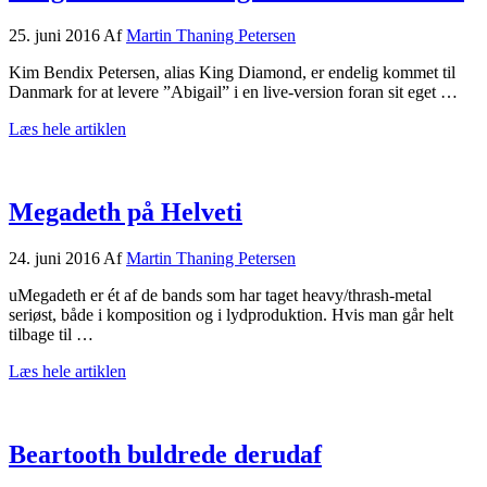
25. juni 2016
Af
Martin Thaning Petersen
Kim Bendix Petersen, alias King Diamond, er endelig kommet til
Danmark for at levere ”Abigail” i en live-version foran sit eget …
om
Læs hele artiklen
King
Diamond
indtog
Helveti
Megadeth på Helveti
med
storm
24. juni 2016
Af
Martin Thaning Petersen
uMegadeth er ét af de bands som har taget heavy/thrash-metal
seriøst, både i komposition og i lydproduktion. Hvis man går helt
tilbage til …
om
Læs hele artiklen
Megadeth
på
Helveti
Beartooth buldrede derudaf