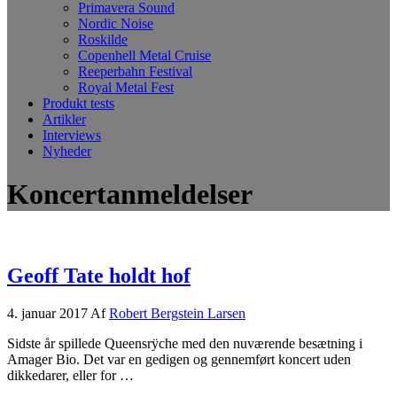
Primavera Sound
Nordic Noise
Roskilde
Copenhell Metal Cruise
Reeperbahn Festival
Royal Metal Fest
Produkt tests
Artikler
Interviews
Nyheder
Koncertanmeldelser
Geoff Tate holdt hof
4. januar 2017
Af
Robert Bergstein Larsen
Sidste år spillede Queensrÿche med den nuværende besætning i
Amager Bio. Det var en gedigen og gennemført koncert uden
dikkedarer, eller for …