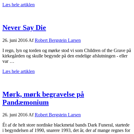
om
Læs hele artiklen
Anthrax
–
En
kort,
Never Say Die
men
stor
26. juni 2016
Af
Robert Bergstein Larsen
fornøjelse
I regn, lyn og torden og mørke stod vi som Children of the Grave på
kirkegården og skulle begynde på den endelige afslutningen - eller
var …
om
Læs hele artiklen
Never
Say
Die
Mørk, mørk begravelse på
Pandæmonium
26. juni 2016
Af
Robert Bergstein Larsen
Ét af de helt store nordiske blackmetal bands Dark Funeral, startede
i begyndelsen af 1990, snarere 1993, det år, der af mange regnes for