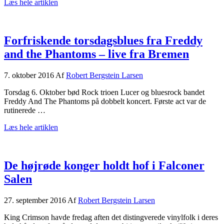
om
Læs hele artiklen
Its
only
Lucer
–
Forfriskende torsdagsblues fra Freddy
but
and the Phantoms – live fra Bremen
I
like
it!
7. oktober 2016
Af
Robert Bergstein Larsen
Torsdag 6. Oktober bød Rock trioen Lucer og bluesrock bandet
Freddy And The Phantoms på dobbelt koncert. Første act var de
rutinerede …
om
Læs hele artiklen
Forfriskende
torsdagsblues
fra
Freddy
De højrøde konger holdt hof i Falconer
and
Salen
the
Phantoms
–
27. september 2016
Af
Robert Bergstein Larsen
live
fra
King Crimson havde fredag aften det distingverede vinylfolk i deres