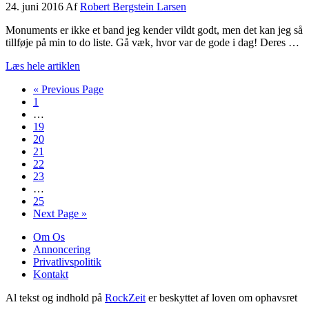
24. juni 2016
Af
Robert Bergstein Larsen
Monuments er ikke et band jeg kender vildt godt, men det kan jeg så
tillføje på min to do liste. Gå væk, hvor var de gode i dag! Deres …
om
Læs hele artiklen
Monuments
Go
«
Previous Page
monumentale
Side
to
1
momentum
Interim
…
pages
Side
19
omitted
Side
20
Side
21
Side
22
Side
23
Interim
…
pages
Side
25
omitted
Go
Next Page »
to
Om Os
Annoncering
Privatlivspolitik
Kontakt
Al tekst og indhold på
RockZeit
er beskyttet af loven om ophavsret