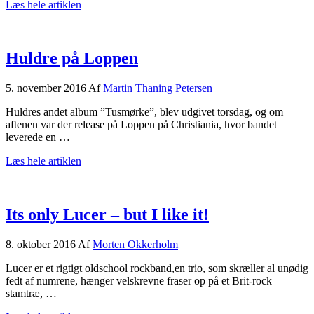
om
Læs hele artiklen
Opeth
sejrede
i
DR
Huldre på Loppen
Koncerthuset
5. november 2016
Af
Martin Thaning Petersen
Huldres andet album ”Tusmørke”, blev udgivet torsdag, og om
aftenen var der release på Loppen på Christiania, hvor bandet
leverede en …
om
Læs hele artiklen
Huldre
på
Loppen
Its only Lucer – but I like it!
8. oktober 2016
Af
Morten Okkerholm
Lucer er et rigtigt oldschool rockband,en trio, som skræller al unødig
fedt af numrene, hænger velskrevne fraser op på et Brit-rock
stamtræ, …