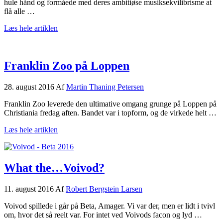
Bremen
hule hånd og formåede med deres ambitiøse musiksekvilibrisme at
flå alle …
om
Læs hele artiklen
De
højrøde
konger
holdt
Franklin Zoo på Loppen
hof
i
28. august 2016
Af
Martin Thaning Petersen
Falconer
Salen
Franklin Zoo leverede den ultimative omgang grunge på Loppen på
Christiania fredag aften. Bandet var i topform, og de virkede helt …
om
Læs hele artiklen
Franklin
Zoo
på
Loppen
What the…Voivod?
11. august 2016
Af
Robert Bergstein Larsen
Voivod spillede i går på Beta, Amager. Vi var der, men er lidt i tvivl
om, hvor det så reelt var. For intet ved Voivods facon og lyd …