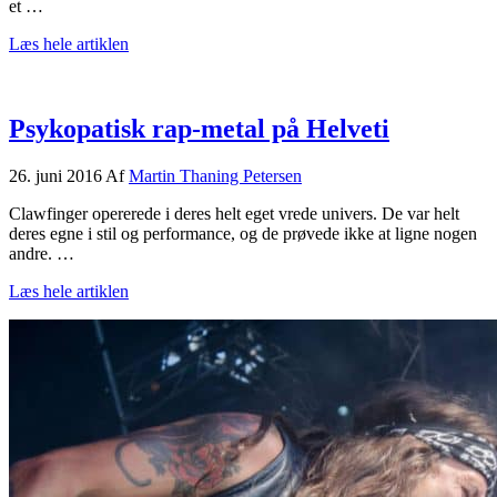
et …
om
Læs hele artiklen
Mørk,
mørk
begravelse
på
Psykopatisk rap-metal på Helveti
Pandæmonium
26. juni 2016
Af
Martin Thaning Petersen
Clawfinger opererede i deres helt eget vrede univers. De var helt
deres egne i stil og performance, og de prøvede ikke at ligne nogen
andre. …
om
Læs hele artiklen
Psykopatisk
rap-
metal
på
Helveti