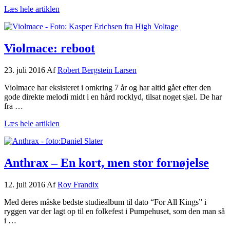
om
Læs hele artiklen
What
the…
Voivod?
Violmace: reboot
23. juli 2016
Af
Robert Bergstein Larsen
Violmace har eksisteret i omkring 7 år og har altid gået efter den
gode direkte melodi midt i en hård rocklyd, tilsat noget sjæl. De har
fra …
om
Læs hele artiklen
Violmace:
reboot
Anthrax – En kort, men stor fornøjelse
12. juli 2016
Af
Roy Frandix
Med deres måske bedste studiealbum til dato “For All Kings” i
ryggen var der lagt op til en folkefest i Pumpehuset, som den man så
i …