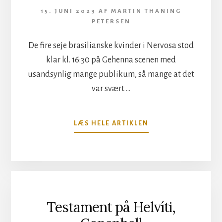
15. JUNI 2023
AF
MARTIN THANING
PETERSEN
De fire seje brasilianske kvinder i Nervosa stod
klar kl. 16:30 på Gehenna scenen med
usandsynlig mange publikum, så mange at det
var svært …
OM
LÆS HELE ARTIKLEN
NERVOSA
PÅ
GEHENNA,
COPENHELL
Testament på Helvíti,