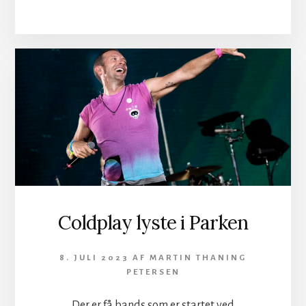
BOSS
I
PARKEN
Coldplay lyste i Parken
8. JULI 2023
AF
MARTIN THANING
PETERSEN
Der er få bands som er startet ved