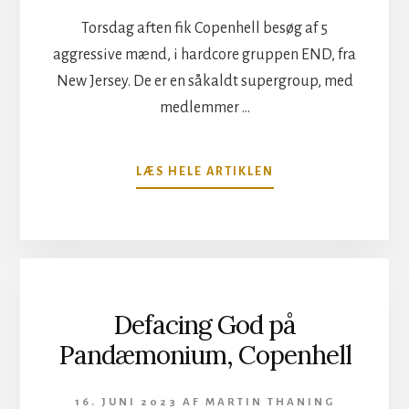
Torsdag aften fik Copenhell besøg af 5
aggressive mænd, i hardcore gruppen END, fra
New Jersey. De er en såkaldt supergroup, med
medlemmer …
OM
LÆS HELE ARTIKLEN
END
PÅ
GEHENNA,
COPENHELL
Defacing God på
Pandæmonium, Copenhell
16. JUNI 2023
AF
MARTIN THANING