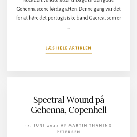
RockZeit vendte atter tilbage til den gode
Gehenna scene lørdag aften. Denne gang var det
for at høre det portugisiske band Gaerea, som er
…
OM
LÆS HELE ARTIKLEN
GAEREA
PÅ
GEHENNA,
COPENHELL
Spectral Wound på
Gehenna, Copenhell
17. JUNI 2023
AF
MARTIN THANING
PETERSEN