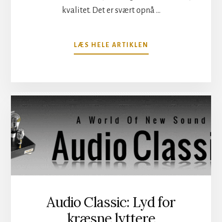
kvalitet. Det er svært opnå …
OM
LÆS HELE ARTIKLEN
LYTTETEST
AF
MONOBLOKKE
FRA
AUDIO
CLASSIC
Audio Classic: Lyd for
kræsne lyttere