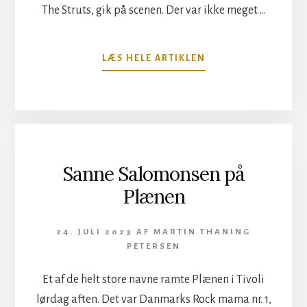
The Struts, gik på scenen. Der var ikke meget …
OM
LÆS HELE ARTIKLEN
THE
STRUTS;
SANGE
FRA
DRENGEVÆRELSET
Sanne Salomonsen på
Plænen
24. JULI 2023
AF
MARTIN THANING
PETERSEN
Et af de helt store navne ramte Plænen i Tivoli
lørdag aften. Det var Danmarks Rock mama nr. 1,