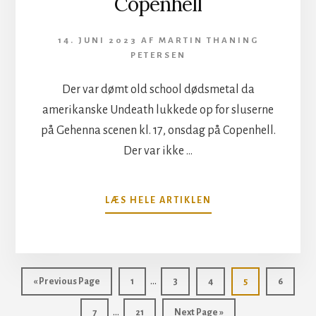
Copenhell
14. JUNI 2023
AF
MARTIN THANING
PETERSEN
Der var dømt old school dødsmetal da
amerikanske Undeath lukkede op for sluserne
på Gehenna scenen kl. 17, onsdag på Copenhell.
Der var ikke …
OM
LÆS HELE ARTIKLEN
UNDEATH
PÅ
GEHENNA,
COPENHELL
Interim
…
Go
Side
Side
Side
Side
Side
«
Previous Page
1
3
4
5
6
pages
to
Interim
…
Side
Side
Go
7
21
Next Page »