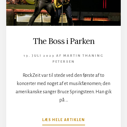
The Boss i Parken
13. JULI 2023
AF
MARTIN THANING
PETERSEN
RockZeit var til stede ved den første af to
koncerter med noget af et musikfænomen; den
amerikanske sanger Bruce Springsteen. Han gik
på …
OM
LÆS HELE ARTIKLEN
THE