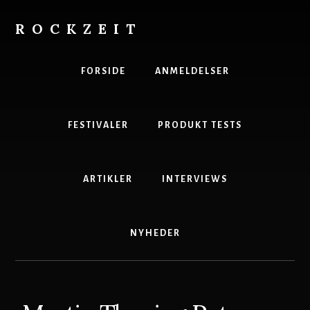
Skip
to
ROCKZEIT
content
Danmarks
Bedste
FORSIDE
ANMELDELSER
Musikmagasin
FESTIVALER
PRODUKT TESTS
ARTIKLER
INTERVIEWS
NYHEDER