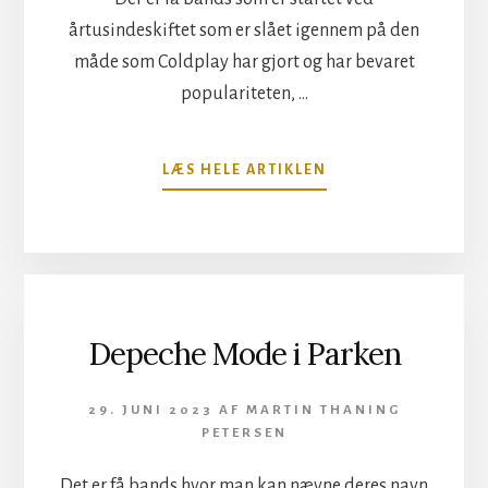
årtusindeskiftet som er slået igennem på den
måde som Coldplay har gjort og har bevaret
populariteten, …
OM
LÆS HELE ARTIKLEN
COLDPLAY
LYSTE
I
PARKEN
Depeche Mode i Parken
29. JUNI 2023
AF
MARTIN THANING
PETERSEN
Det er få bands hvor man kan nævne deres navn