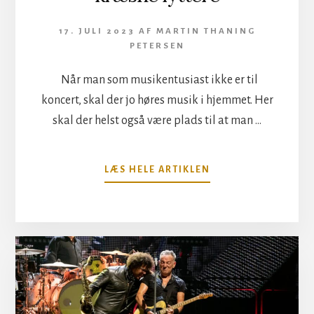
17. JULI 2023
AF
MARTIN THANING
PETERSEN
Når man som musikentusiast ikke er til
koncert, skal der jo høres musik i hjemmet. Her
skal der helst også være plads til at man …
OM
LÆS HELE ARTIKLEN
AUDIO
CLASSIC:
LYD
FOR
KRÆSNE
LYTTERE