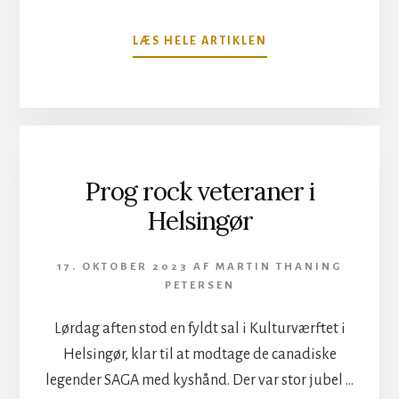
OM
LÆS HELE ARTIKLEN
THE
WINERY
DOGS
GAV
DEN
GAS
I
Prog rock veteraner i
PUMPEHUSET
Helsingør
17. OKTOBER 2023
AF
MARTIN THANING
PETERSEN
Lørdag aften stod en fyldt sal i Kulturværftet i
Helsingør, klar til at modtage de canadiske
legender SAGA med kyshånd. Der var stor jubel …