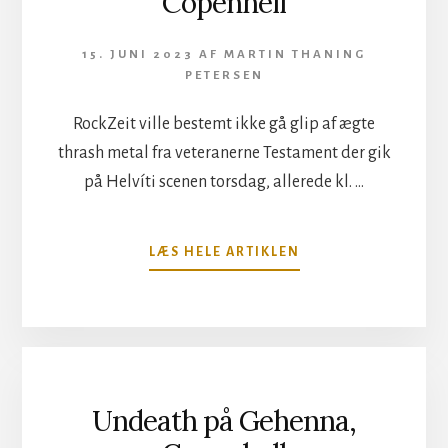
Copenhell
15. JUNI 2023
AF
MARTIN THANING
PETERSEN
RockZeit ville bestemt ikke gå glip af ægte
thrash metal fra veteranerne Testament der gik
på Helvíti scenen torsdag, allerede kl. …
OM
LÆS HELE ARTIKLEN
TESTAMENT
PÅ
HELVÍTI,
COPENHELL
Undeath på Gehenna,