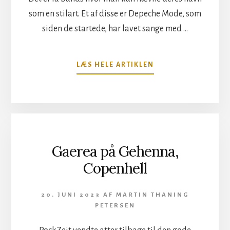
som en stilart. Et af disse er Depeche Mode, som
siden de startede, har lavet sange med …
OM
LÆS HELE ARTIKLEN
DEPECHE
MODE
I
PARKEN
Gaerea på Gehenna,
Copenhell
20. JUNI 2023
AF
MARTIN THANING
PETERSEN