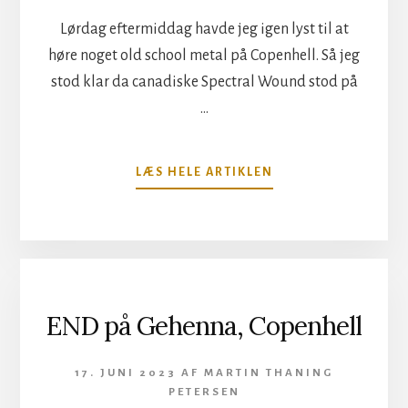
Lørdag eftermiddag havde jeg igen lyst til at
høre noget old school metal på Copenhell. Så jeg
stod klar da canadiske Spectral Wound stod på
…
OM
LÆS HELE ARTIKLEN
SPECTRAL
WOUND
PÅ
GEHENNA,
COPENHELL
END på Gehenna, Copenhell
17. JUNI 2023
AF
MARTIN THANING
PETERSEN