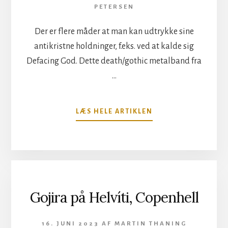
PETERSEN
Der er flere måder at man kan udtrykke sine
antikristne holdninger, f.eks. ved at kalde sig
Defacing God. Dette death/gothic metalband fra
…
OM
LÆS HELE ARTIKLEN
DEFACING
GOD
PÅ
PANDÆMONIUM,
COPENHELL
Gojira på Helvíti, Copenhell
16. JUNI 2023
AF
MARTIN THANING