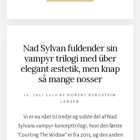
MESTERLIG
THRASH
FRA
DESTRUCTION
Nad Sylvan fuldender sin
vampyr trilogi med über
elegant æstetik, men knap
så mange nosser
10. JULI 2019
AF
ROBERT BERGSTEIN
LARSEN
Vi er nu nået til tredje og sidste del af Nad
Sylvans vampyr-koncepttrilogi, hvor den første
“Courting The Widow” er fra 2015, og den anden