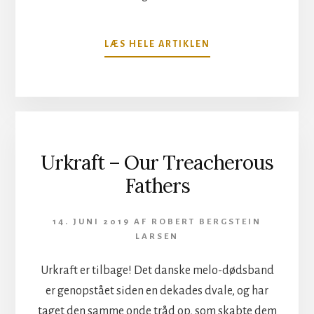
OM
LÆS HELE ARTIKLEN
MØRTEL
–
VAGUSNERVEN
Urkraft – Our Treacherous
Fathers
14. JUNI 2019
AF
ROBERT BERGSTEIN
LARSEN
Urkraft er tilbage! Det danske melo-dødsband
er genopstået siden en dekades dvale, og har
taget den samme onde tråd op, som skabte dem