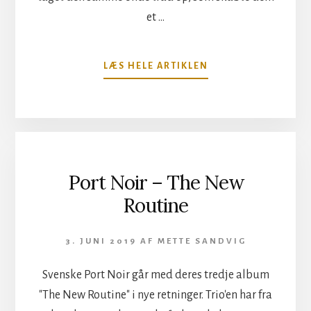
et …
OM
LÆS HELE ARTIKLEN
URKRAFT
–
OUR
TREACHEROUS
FATHERS
Port Noir – The New
Routine
3. JUNI 2019
AF
METTE SANDVIG
Svenske Port Noir går med deres tredje album
"The New Routine" i nye retninger. Trio'en har fra