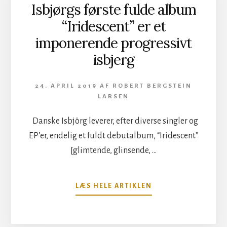
Isbjørgs første fulde album
“Iridescent” er et
imponerende progressivt
isbjerg
24. APRIL 2019
AF
ROBERT BERGSTEIN
LARSEN
Danske Isbjörg leverer, efter diverse singler og
EP’er, endelig et fuldt debutalbum, “Iridescent”
[glimtende, glinsende, …
OM
LÆS HELE ARTIKLEN
ISBJØRGS
FØRSTE
FULDE