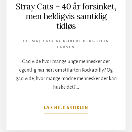
Stray Cats – 40 år forsinket,
men heldigvis samtidig
tidløs
22. MAJ 2019
AF
ROBERT BERGSTEIN
LARSEN
Gad vide hvor mange unge mennesker der
egentlig har hørt om stilarten Rockabilly? Og
gad vide, hvor mange modne mennesker der kan
huske det? …
OM
LÆS HELE ARTIKLEN
STRAY
CATS
–