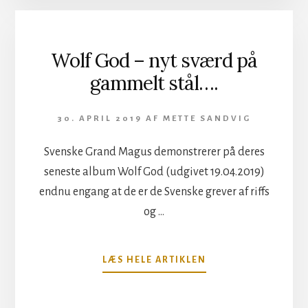
–
THEATRE
OF
THE
Wolf God – nyt sværd på
MIND
gammelt stål….
30. APRIL 2019
AF
METTE SANDVIG
Svenske Grand Magus demonstrerer på deres
seneste album Wolf God (udgivet 19.04.2019)
endnu engang at de er de Svenske grever af riffs
og …
OM
LÆS HELE ARTIKLEN
WOLF
GOD
–