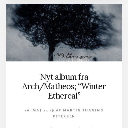
40
ÅR
FORSINKET,
MEN
HELDIGVIS
SAMTIDIG
TIDLØS
Nyt album fra
Arch/Matheos; “Winter
Ethereal”
16. MAJ 2019
AF
MARTIN THANING
PETERSEN