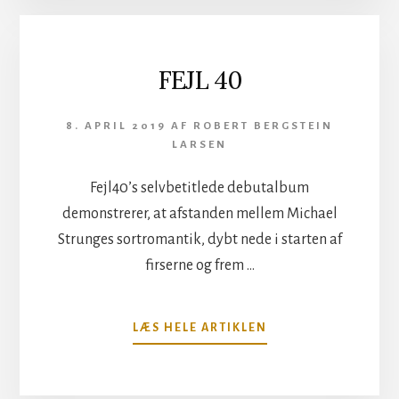
A
SALTY
TASTE
TO
FEJL 40
THE
LAKE
8. APRIL 2019
AF
ROBERT BERGSTEIN
LARSEN
Fejl40’s selvbetitlede debutalbum
demonstrerer, at afstanden mellem Michael
Strunges sortromantik, dybt nede i starten af
firserne og frem …
OM
LÆS HELE ARTIKLEN
FEJL
40