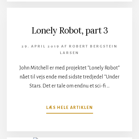
NYT
SVÆRD
PÅ
GAMMELT
Lonely Robot, part 3
STÅL….
29. APRIL 2019
AF
ROBERT BERGSTEIN
LARSEN
John Mitchell er med projektet "Lonely Robot”
nået til vejs ende med sidste tredjedel "Under
Stars. Det er tale om endnu et sci-fi …
OM
LÆS HELE ARTIKLEN
LONELY
ROBOT,
PART
3