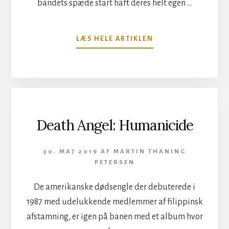
bandets spæde start haft deres helt egen …
OM
LÆS HELE ARTIKLEN
PORT
NOIR
–
THE
NEW
ROUTINE
Death Angel: Humanicide
30. MAJ 2019
AF
MARTIN THANING
PETERSEN
De amerikanske dødsengle der debuterede i
1987 med udelukkende medlemmer af filippinsk
afstamning, er igen på banen med et album hvor