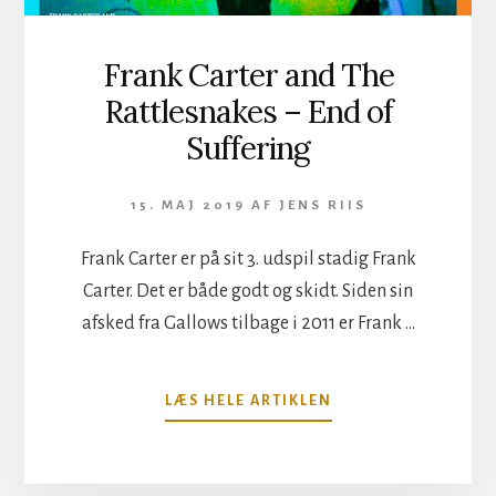
Frank Carter and The
Rattlesnakes – End of
Suffering
15. MAJ 2019
AF
JENS RIIS
Frank Carter er på sit 3. udspil stadig Frank
Carter. Det er både godt og skidt. Siden sin
afsked fra Gallows tilbage i 2011 er Frank …
OM
LÆS HELE ARTIKLEN
FRANK
CARTER
AND