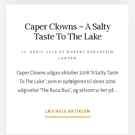
ALBUM
“IRIDESCENT”
ER
ET
Caper Clowns – A Salty
IMPONERENDE
Taste To The Lake
PROGRESSIVT
ISBJERG
17. APRIL 2019
AF
ROBERT BERGSTEIN
LARSEN
Caper Clowns udgav oktober 2018 "A Salty Taste
To The Lake", som er opfølgeren til deres 2016
udgivelse "The Buca Bus", og selvom vi her på …
OM
LÆS HELE ARTIKLEN
CAPER
CLOWNS
–