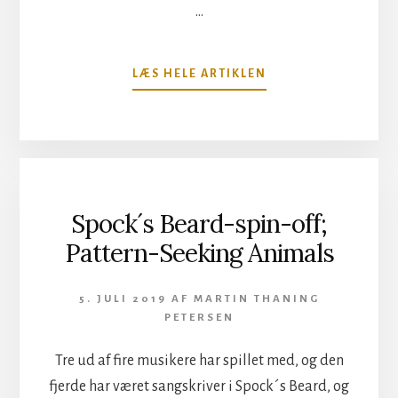
…
OM
LÆS HELE ARTIKLEN
NAD
SYLVAN
FULDENDER
SIN
VAMPYR
TRILOGI
MED
Spock´s Beard-spin-off;
ÜBER
Pattern-Seeking Animals
ELEGANT
ÆSTETIK,
MEN
5. JULI 2019
AF
MARTIN THANING
KNAP
PETERSEN
SÅ
MANGE
Tre ud af fire musikere har spillet med, og den
NOSSER
fjerde har været sangskriver i Spock´s Beard, og