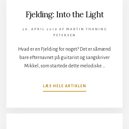
SUPREME
Fjelding: Into the Light
26. APRIL 2019
AF
MARTIN THANING
PETERSEN
Hvad er en Fjelding for noget? Det er såmænd
bare efternavnet på guitarist og sangskriver
Mikkel, som startede dette melodiske …
OM
LÆS HELE ARTIKLEN
FJELDING:
INTO
THE
LIGHT