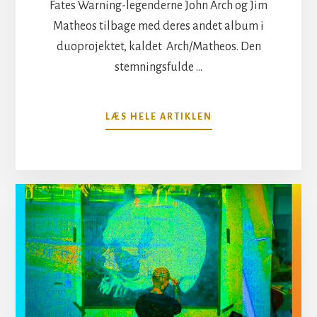
Fates Warning-legenderne John Arch og Jim
Matheos tilbage med deres andet album i
duoprojektet, kaldet Arch/Matheos. Den
stemningsfulde …
OM
LÆS HELE ARTIKLEN
NYT
ALBUM
FRA
ARCH/MATHEOS;
“WINTER
ETHEREAL”