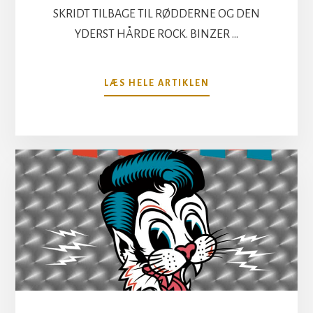
SKRIDT TILBAGE TIL RØDDERNE OG DEN
YDERST HÅRDE ROCK. BINZER …
OM
LÆS HELE ARTIKLEN
BRING
THE
WHISKY!
HARD
ROCK
ATTACK!
D-
A-
D
IS
BACK!