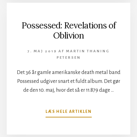
THE
RATTLESNAKES
–
END
Possessed: Revelations of
OF
Oblivion
SUFFERING
7. MAJ 2019
AF
MARTIN THANING
PETERSEN
Det 36 år gamle amerikanske death metal band
Possessed udgiver snart et fuldt album. Det gør
de den 10. maj, hvor det så er 11.879 dage …
OM
LÆS HELE ARTIKLEN
POSSESSED:
REVELATIONS
OF