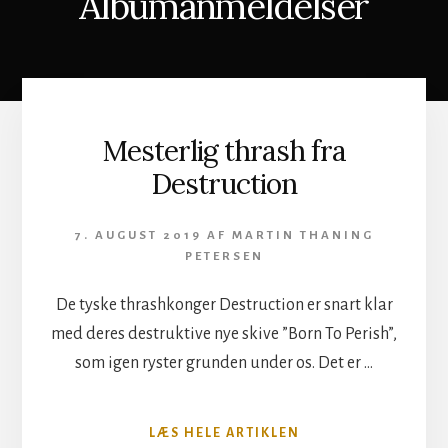
Albumanmeldelser
Mesterlig thrash fra
Destruction
7. AUGUST 2019
AF
MARTIN THANING
PETERSEN
De tyske thrashkonger Destruction er snart klar
med deres destruktive nye skive ”Born To Perish”,
som igen ryster grunden under os. Det er …
OM
LÆS HELE ARTIKLEN