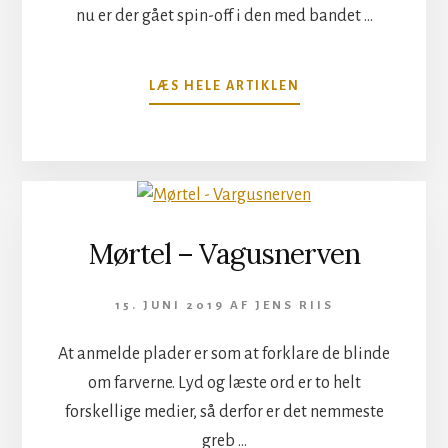
nu er der gået spin-off i den med bandet …
OM
LÆS HELE ARTIKLEN
SPOCK
´S
BEARD-
SPIN-
OFF;
PATTERN-
SEEKING
Mørtel – Vagusnerven
ANIMALS
15. JUNI 2019
AF
JENS RIIS
At anmelde plader er som at forklare de blinde
om farverne. Lyd og læste ord er to helt
forskellige medier, så derfor er det nemmeste
greb …