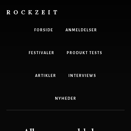
Skip
to
ROCKZEIT
content
Danmarks
Bedste
FORSIDE
ANMELDELSER
Musikmagasin
FESTIVALER
PRODUKT TESTS
ARTIKLER
INTERVIEWS
NYHEDER