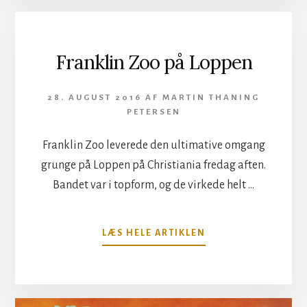
–
NU
MED
EGNE
Franklin Zoo på Loppen
IDEER!
28. AUGUST 2016
AF
MARTIN THANING
PETERSEN
Franklin Zoo leverede den ultimative omgang
grunge på Loppen på Christiania fredag aften.
Bandet var i topform, og de virkede helt …
OM
LÆS HELE ARTIKLEN
FRANKLIN
ZOO
PÅ
LOPPEN