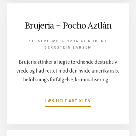
MED
SUBSIGNALS
MARKUS
STEFFEN
Brujeria – Pocho Aztlán
12. SEPTEMBER 2016
AF
ROBERT
BERGSTEIN LARSEN
Brujeria stinker af ægte tordnende destruktiv
vrede og had rettet mod den hvide amerikanske
befolknings forfølgelse, kriminalisering, …
OM
LÆS HELE ARTIKLEN
BRUJERIA
–
POCHO
AZTLÁN