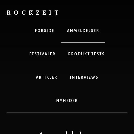
Skip
to
ROCKZEIT
content
Danmarks
Bedste
FORSIDE
ANMELDELSER
Musikmagasin
FESTIVALER
PRODUKT TESTS
ARTIKLER
INTERVIEWS
NYHEDER