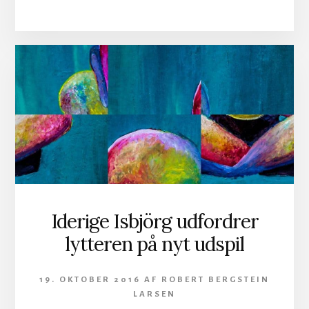
MEN
SOLIDE
SVENSKE
HEKSEKUNSTNER
FRA
WITCHCRAFTS
MAGNUS
PELANDER
Iderige Isbjörg udfordrer
lytteren på nyt udspil
19. OKTOBER 2016
AF
ROBERT BERGSTEIN
LARSEN