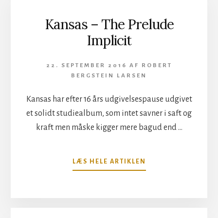
Kansas – The Prelude
Implicit
22. SEPTEMBER 2016
AF
ROBERT
BERGSTEIN LARSEN
Kansas har efter 16 års udgivelsespause udgivet
et solidt studiealbum, som intet savner i saft og
kraft men måske kigger mere bagud end …
OM
LÆS HELE ARTIKLEN
KANSAS
–
THE
PRELUDE
IMPLICIT