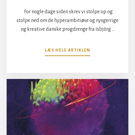
For nogle dage siden skrev vi stolpe op og
stolpe ned om de hyperambitiøse og nysgerrige
og kreative danske progdrenge fra Isbjörg …
OM
LÆS HELE ARTIKLEN
ISBJÖRGS
“IN
ENDINGS”
HÆNGER
SGU
SAMMEN!