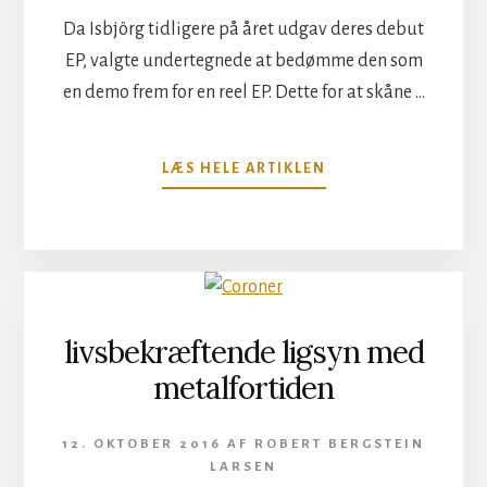
Da Isbjörg tidligere på året udgav deres debut
EP, valgte undertegnede at bedømme den som
en demo frem for en reel EP. Dette for at skåne …
OM
LÆS HELE ARTIKLEN
IDERIGE
ISBJÖRG
UDFORDRER
LYTTEREN
PÅ
NYT
UDSPIL
livsbekræftende ligsyn med
metalfortiden
12. OKTOBER 2016
AF
ROBERT BERGSTEIN
LARSEN