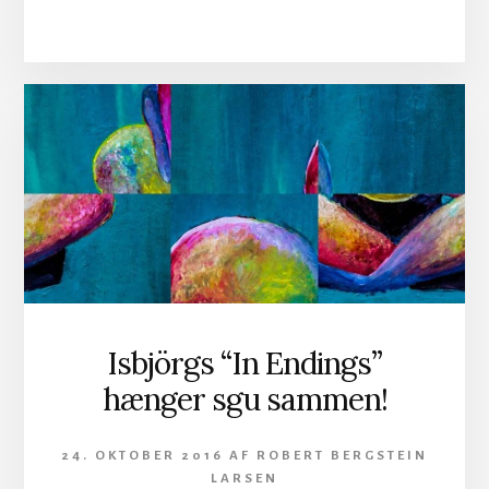
ROSALINAS
SORTE
RØG
Isbjörgs “In Endings”
hænger sgu sammen!
24. OKTOBER 2016
AF
ROBERT BERGSTEIN
LARSEN