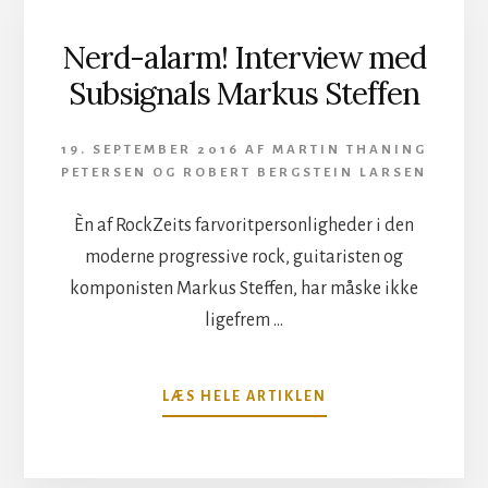
Nerd-alarm! Interview med
Subsignals Markus Steffen
19. SEPTEMBER 2016
AF
MARTIN THANING
PETERSEN
OG
ROBERT BERGSTEIN LARSEN
Èn af RockZeits farvoritpersonligheder i den
moderne progressive rock, guitaristen og
komponisten Markus Steffen, har måske ikke
ligefrem …
OM
LÆS HELE ARTIKLEN
NERD-
ALARM!
INTERVIEW