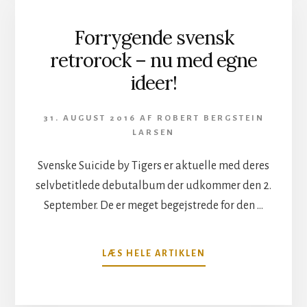
Forrygende svensk
retrorock – nu med egne
ideer!
31. AUGUST 2016
AF
ROBERT BERGSTEIN
LARSEN
Svenske Suicide by Tigers er aktuelle med deres
selvbetitlede debutalbum der udkommer den 2.
September. De er meget begejstrede for den …
OM
LÆS HELE ARTIKLEN
FORRYGENDE
SVENSK
RETROROCK