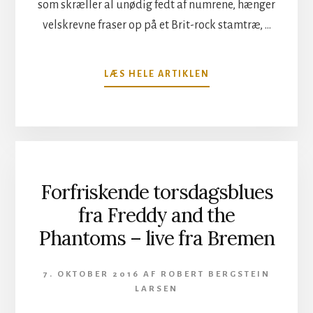
som skræller al unødig fedt af numrene, hænger
velskrevne fraser op på et Brit-rock stamtræ, …
OM
LÆS HELE ARTIKLEN
ITS
ONLY
LUCER
–
BUT
I
LIKE
Forfriskende torsdagsblues
IT!
fra Freddy and the
Phantoms – live fra Bremen
7. OKTOBER 2016
AF
ROBERT BERGSTEIN
LARSEN