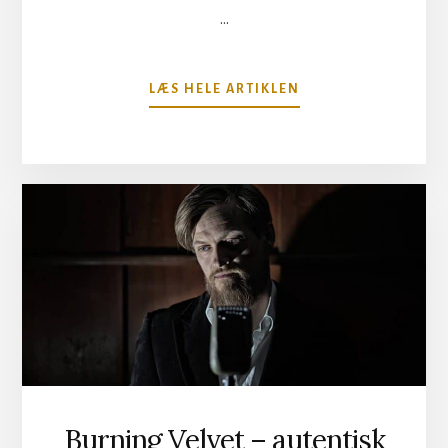
…
OM
LÆS HELE ARTIKLEN
OPETH
UDGIVER
NYT
ALBUM:
SORCERESS
Burning Velvet – autentisk