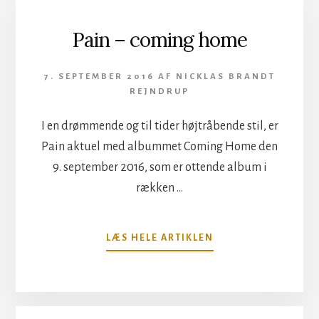
Pain – coming home
7. SEPTEMBER 2016
AF
NICKLAS BRANDT
REJNDRUP
I en drømmende og til tider højtråbende stil, er
Pain aktuel med albummet Coming Home den
9. september 2016, som er ottende album i
rækken …
OM
LÆS HELE ARTIKLEN
PAIN
–
COMING
HOME