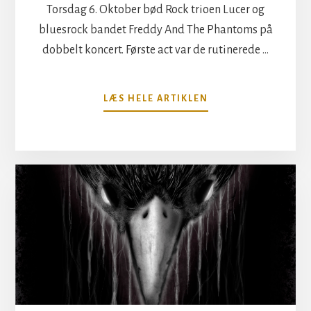
Torsdag 6. Oktober bød Rock trioen Lucer og
bluesrock bandet Freddy And The Phantoms på
dobbelt koncert. Første act var de rutinerede …
OM
LÆS HELE ARTIKLEN
FORFRISKENDE
TORSDAGSBLUES
FRA
FREDDY
AND
THE
PHANTOMS
–
LIVE
FRA
BREMEN