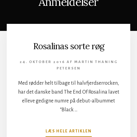
Anmeldelser
Rosalinas sorte røg
24. OKTOBER 2016
AF
MARTIN THANING
PETERSEN
Med rødder helt tilbage til halvfjerdserrocken,
har det danske band The End Of Rosalina lavet
elleve gedigne numre på debut-albummet
“Black …
OM
LÆS HELE ARTIKLEN