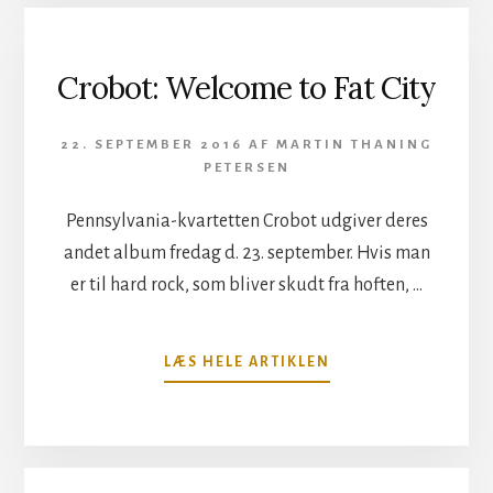
HOF
I
FALCONER
Crobot: Welcome to Fat City
SALEN
22. SEPTEMBER 2016
AF
MARTIN THANING
PETERSEN
Pennsylvania-kvartetten Crobot udgiver deres
andet album fredag d. 23. september. Hvis man
er til hard rock, som bliver skudt fra hoften, …
OM
LÆS HELE ARTIKLEN
CROBOT:
WELCOME
TO
FAT
CITY