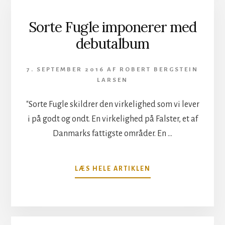
Sorte Fugle imponerer med
debutalbum
7. SEPTEMBER 2016
AF
ROBERT BERGSTEIN
LARSEN
"Sorte Fugle skildrer den virkelighed som vi lever
i på godt og ondt. En virkelighed på Falster, et af
Danmarks fattigste områder. En …
OM
LÆS HELE ARTIKLEN
SORTE
FUGLE
IMPONERER
MED
DEBUTALBUM