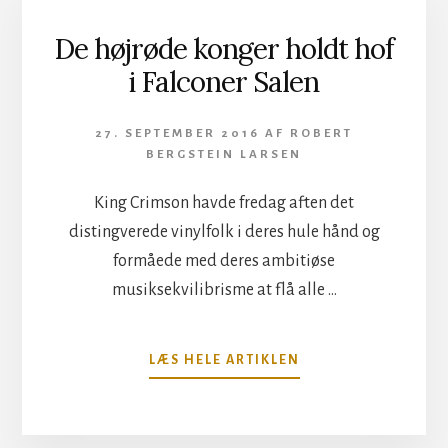
TROVÆRDIGT
SVENDBORG
De højrøde konger holdt hof
BLUEGRASS
i Falconer Salen
27. SEPTEMBER 2016
AF
ROBERT
BERGSTEIN LARSEN
King Crimson havde fredag aften det
distingverede vinylfolk i deres hule hånd og
formåede med deres ambitiøse
musiksekvilibrisme at flå alle …
OM
LÆS HELE ARTIKLEN
DE
HØJRØDE
KONGER
HOLDT