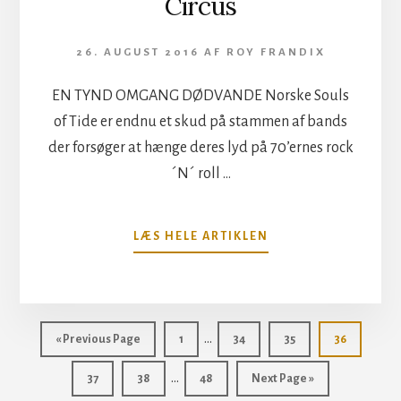
Circus
26. AUGUST 2016
AF
ROY FRANDIX
EN TYND OMGANG DØDVANDE Norske Souls
of Tide er endnu et skud på stammen af bands
der forsøger at hænge deres lyd på 70’ernes rock
´N´ roll …
OM
LÆS HELE ARTIKLEN
SOULS
OF
TIDE
–
Interim
JOIN
…
Go
Side
Side
Side
Side
«
Previous Page
1
34
35
36
THE
pages
to
Interim
CIRCUS
…
Side
Side
Side
Go
37
38
48
Next Page »
omitted
pages
to