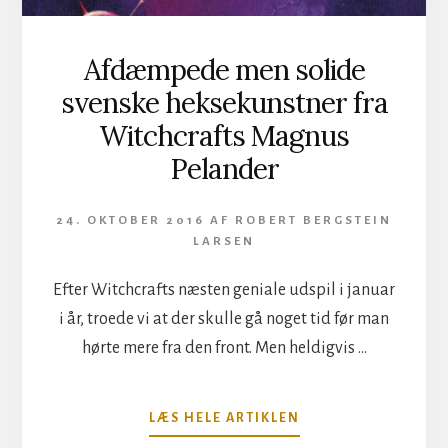
Afdæmpede men solide
svenske heksekunstner fra
Witchcrafts Magnus
Pelander
24. OKTOBER 2016
AF
ROBERT BERGSTEIN
LARSEN
Efter Witchcrafts næsten geniale udspil i januar
i år, troede vi at der skulle gå noget tid før man
hørte mere fra den front. Men heldigvis …
OM
LÆS HELE ARTIKLEN
AFDÆMPEDE