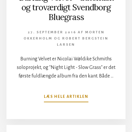
og troværdigt Svendborg
Bluegrass
27. SEPTEMBER 2016
AF
MORTEN
OKKERHOLM
OG
ROBERT BERGSTEIN
LARSEN
Burning Velvet er Nicolai Wøldike Schmiths
soloprojekt, og "Night Light - Slow Grass" er det
første fuldlængde album fra den kant. Både …
OM
LÆS HELE ARTIKLEN
BURNING
VELVET
–
AUTENTISK
OG