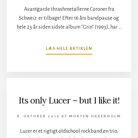
Avantgarde thrashmetallerne Coroner fra
Schweiz er tilbage! Efter 16 års bandpause og
hele 23 år siden sidste album "Grin" (1993), har …
OM
LÆS HELE ARTIKLEN
LIVSBEKRÆFTENDE
LIGSYN
MED
METALFORTIDEN
Its only Lucer – but I like it!
8. OKTOBER 2016
AF
MORTEN OKKERHOLM
Lucer er et rigtigt oldschool rockband,en trio,