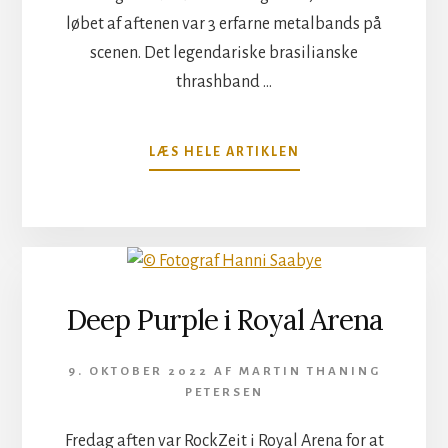
løbet af aftenen var 3 erfarne metalbands på
scenen. Det legendariske brasilianske
thrashband …
OM
LÆS HELE ARTIKLEN
DER
ER
IKKE
STILLE
I
GRAVEN
Deep Purple i Royal Arena
9. OKTOBER 2022
AF
MARTIN THANING
PETERSEN
Fredag aften var RockZeit i Royal Arena for at