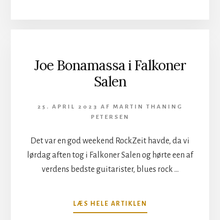
HACKETT,
ENDELIG
TILBAGE
I
AMAGER
BIO!
Joe Bonamassa i Falkoner
Salen
25. APRIL 2023
AF
MARTIN THANING
PETERSEN
Det var en god weekend RockZeit havde, da vi
lørdag aften tog i Falkoner Salen og hørte een af
verdens bedste guitarister, blues rock …
OM
LÆS HELE ARTIKLEN
JOE