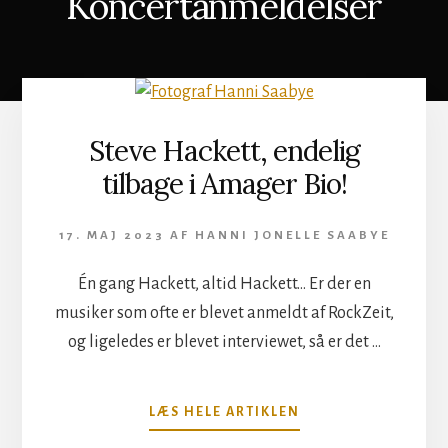
Koncertanmeldelser
Steve Hackett, endelig
tilbage i Amager Bio!
17. MAJ 2023
AF
HANNI JONELLE SAABYE
Én gang Hackett, altid Hackett... Er der en
musiker som ofte er blevet anmeldt af RockZeit,
og ligeledes er blevet interviewet, så er det …
OM
LÆS HELE ARTIKLEN
STEVE