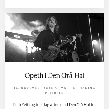
GIK
TIL
ANGREB
I
STORE
VEGA
Opeth i Den Grå Hal
14. NOVEMBER 2022
AF
MARTIN THANING
PETERSEN
RockZeit tog torsdag aften mod Den Grå Hal for