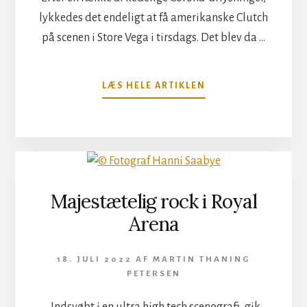
lykkedes det endeligt at få amerikanske Clutch
på scenen i Store Vega i tirsdags. Det blev da …
OM
LÆS HELE ARTIKLEN
EN
ORDENTLIG
SPAND
KUL
FRA
CLUTCH
Majestætelig rock i Royal
Arena
18. JULI 2022
AF
MARTIN THANING
PETERSEN
Indsvøbt i en ultra high tech scenografi, gik