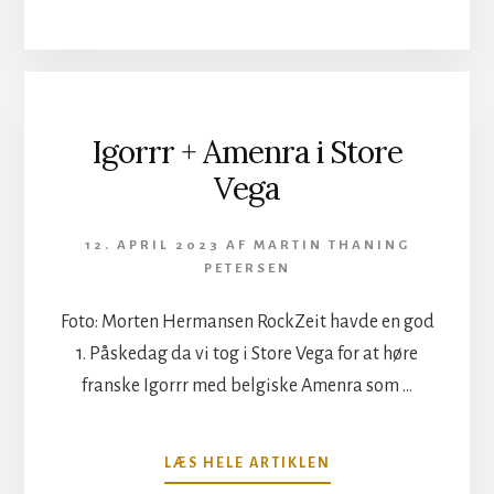
WATERS:
THIS
IS
NOT
A
DRILL
Igorrr + Amenra i Store
Vega
12. APRIL 2023
AF
MARTIN THANING
PETERSEN
Foto: Morten Hermansen RockZeit havde en god
1. Påskedag da vi tog i Store Vega for at høre
franske Igorrr med belgiske Amenra som …
OM
LÆS HELE ARTIKLEN
IGORRR