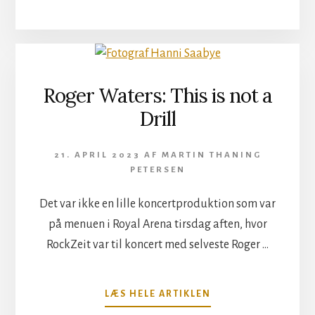
BONAMASSA
I
FALKONER
SALEN
Roger Waters: This is not a
Drill
21. APRIL 2023
AF
MARTIN THANING
PETERSEN
Det var ikke en lille koncertproduktion som var
på menuen i Royal Arena tirsdag aften, hvor
RockZeit var til koncert med selveste Roger …
OM
LÆS HELE ARTIKLEN
ROGER