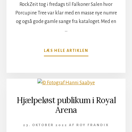
RockZeit tog i fredags til Falkoner Salen hvor
Porcupine Tree var klar med en masse nye numre
og også gode gamle sange fra kataloget. Med en
…
OM
LÆS HELE ARTIKLEN
PORCUPINE
TREE
I
FALKONER
SALEN
Hjælpeløst publikum i Royal
Arena
23. OKTOBER 2022
AF
ROY FRANDIX