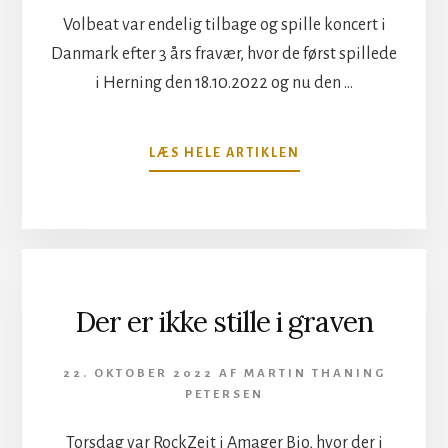
Volbeat var endelig tilbage og spille koncert i
Danmark efter 3 års fravær, hvor de først spillede
i Herning den 18.10.2022 og nu den …
OM
LÆS HELE ARTIKLEN
HJÆLPELØST
PUBLIKUM
I
ROYAL
ARENA
Der er ikke stille i graven
22. OKTOBER 2022
AF
MARTIN THANING
PETERSEN
Torsdag var RockZeit i Amager Bio, hvor der i