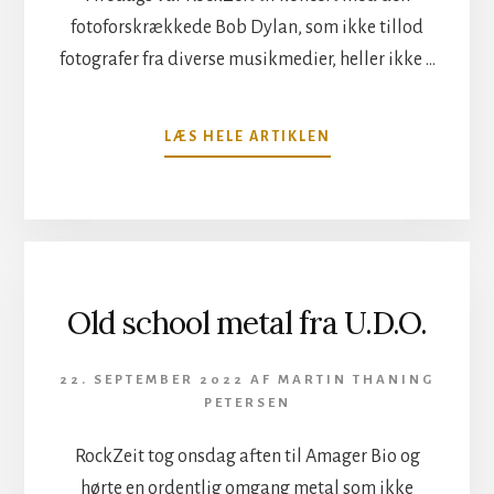
fotoforskrækkede Bob Dylan, som ikke tillod
fotografer fra diverse musikmedier, heller ikke …
OM
LÆS HELE ARTIKLEN
EN
LEGENDE
INDTOG
ROYAL
ARENA
Old school metal fra U.D.O.
22. SEPTEMBER 2022
AF
MARTIN THANING
PETERSEN
RockZeit tog onsdag aften til Amager Bio og
hørte en ordentlig omgang metal som ikke