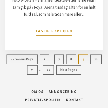
Foto: Morten Hermansen Seattle-stjernerne Pearl
Jam gik på i Royal Arena tirsdag aften for en helt
fuld sal, som hele tiden mere eller …
OM
LÆS HELE ARTIKLEN
PEARL
JAM
FYREDE
DEN
Interim
AF
…
Go
Side
Side
Side
Side
Side
«
Previous Page
1
7
8
9
10
I
pages
to
Interim
ARENAEN
…
Side
Side
Go
11
25
Next Page »
omitted
pages
to
omitted
OM OS
ANNONCERING
PRIVATLIVSPOLITIK
KONTAKT