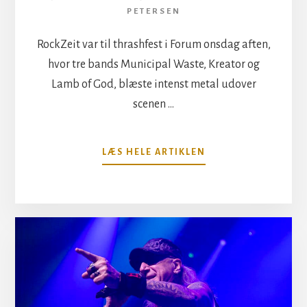
PETERSEN
RockZeit var til thrashfest i Forum onsdag aften,
hvor tre bands Municipal Waste, Kreator og
Lamb of God, blæste intenst metal udover
scenen …
OM
LÆS HELE ARTIKLEN
METALFEST
I
FORUM:
KREATOR