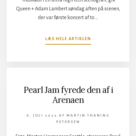
Queen + Adam Lambert søndag aften på scenen,
der var første koncert af to …
OM
LÆS HELE ARTIKLEN
MAJESTÆTELIG
ROCK
I
ROYAL
ARENA
Pearl Jam fyrede den af i
Arenaen
6. JULI 2022
AF
MARTIN THANING
PETERSEN