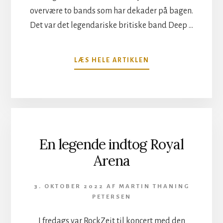
overvære to bands som har dekader på bagen.
Det var det legendariske britiske band Deep …
OM
LÆS HELE ARTIKLEN
DEEP
PURPLE
I
ROYAL
ARENA
En legende indtog Royal
Arena
3. OKTOBER 2022
AF
MARTIN THANING
PETERSEN
I fredags var RockZeit til koncert med den