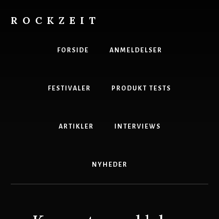
Skip
to
ROCKZEIT
content
Danmarks
Bedste
FORSIDE
ANMELDELSER
Musikmagasin
FESTIVALER
PRODUKT TESTS
ARTIKLER
INTERVIEWS
NYHEDER