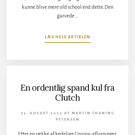
kunne blive mere old school end dette. Den
garvede …
OM
LÆS HELE ARTIKLEN
OLD
SCHOOL
METAL
FRA
U.D.O.
En ordentlig spand kul fra
Clutch
25. AUGUST 2022
AF
MARTIN THANING
PETERSEN
Efter en række af kedelige Corona-aflysninger,