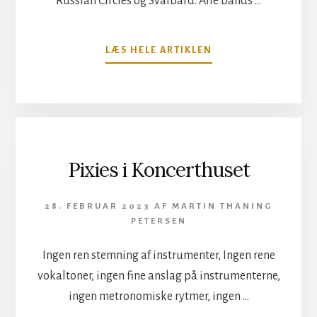
Russian Circles og Svalbard. Alle bands …
OM
LÆS HELE ARTIKLEN
CULT
OF
LUNA,
RUSSIAN
CIRCLES
OG
SVALBARD
Pixies i Koncerthuset
I
STORE
VEGA
28. FEBRUAR 2023
AF
MARTIN THANING
PETERSEN
Ingen ren stemning af instrumenter, Ingen rene
vokaltoner, ingen fine anslag på instrumenterne,
ingen metronomiske rytmer, ingen …