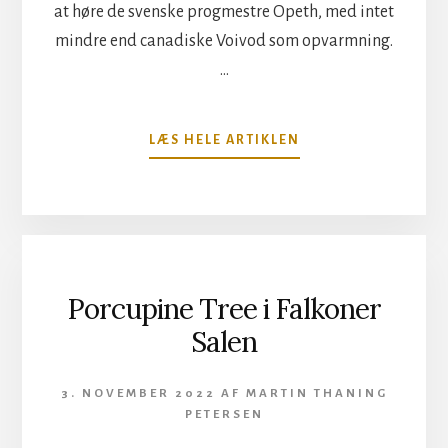
at høre de svenske progmestre Opeth, med intet
mindre end canadiske Voivod som opvarmning.
…
OM
LÆS HELE ARTIKLEN
OPETH
I
DEN
GRÅ
HAL
Porcupine Tree i Falkoner
Salen
3. NOVEMBER 2022
AF
MARTIN THANING
PETERSEN