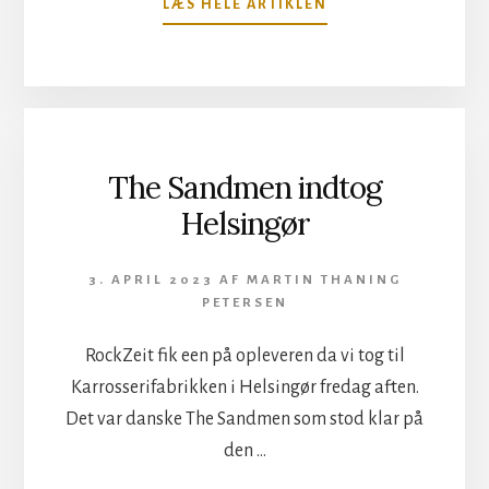
OM
LÆS HELE ARTIKLEN
GUITARLEGENDEN
JOE
SATRIANI
I
AMAGER
BIO
The Sandmen indtog
Helsingør
3. APRIL 2023
AF
MARTIN THANING
PETERSEN
RockZeit fik een på opleveren da vi tog til
Karrosserifabrikken i Helsingør fredag aften.
Det var danske The Sandmen som stod klar på
den …