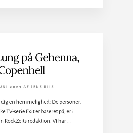
JULEBAL
I
GUITARLAND
Lung på Gehenna,
Copenhell
JUNI 2023
AF
JENS RIIS
e dig en hemmelighed: De personer,
 TV-serie Exit er baseret på, er i
n RockZeits redaktion. Vi har …