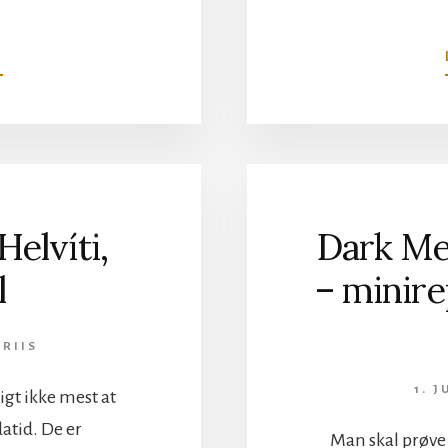
OM
N
BRUTUS
PÅ
GEHENNA,
COPENHELL
elvíti,
Dark Men
l
– minire
 RIIS
1. 
igt ikke mest at
datid. De er
Man skal prøve