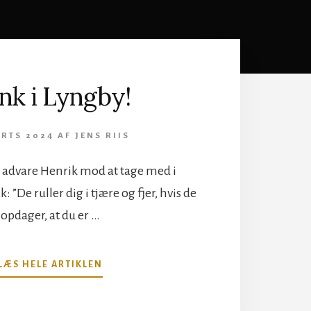
nk i Lyngby!
ARTS 2024
AF
JENS RIIS
t advare Henrik mod at tage med i
 ”De ruller dig i tjære og fjer, hvis de
opdager, at du er …
OM
LÆS HELE ARTIKLEN
PUNK
I
LYNGBY!