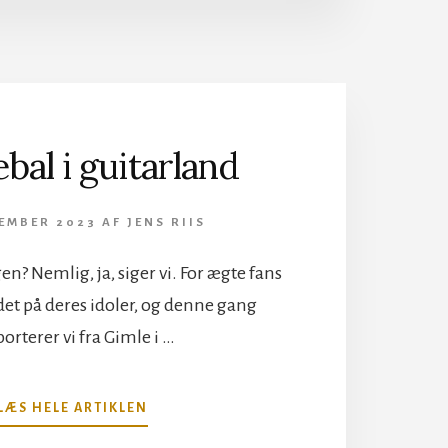
lebal i guitarland
CEMBER 2023
AF
JENS RIIS
gen? Nemlig, ja, siger vi. For ægte fans
ndet på deres idoler, og denne gang
orterer vi fra Gimle i …
OM
LÆS HELE ARTIKLEN
TIL