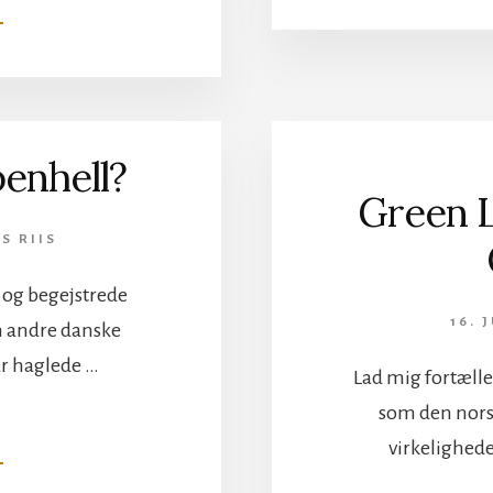
OM
N
SPECTRAL
VOICE
–
SPARAGMOS
enhell?
Green 
S RIIS
 og begejstrede
16. 
en andre danske
år haglede …
Lad mig fortæll
som den norske
OM
N
virkelighede
REQUIEM
FOR