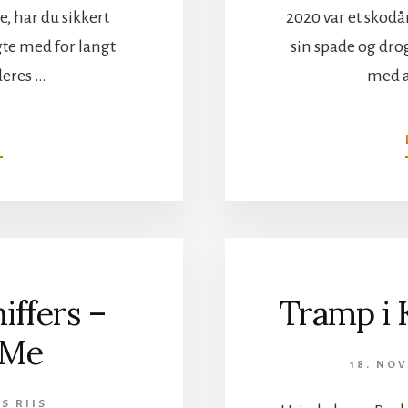
, har du sikkert
2020 var et skodå
gte med for langt
sin spade og dro
deres …
med a
OM
N
DEAD
LORD
OG
THE
RIVEN
PÅ
STAIRWAY
iffers –
Tramp i 
 Me
18. NO
S RIIS