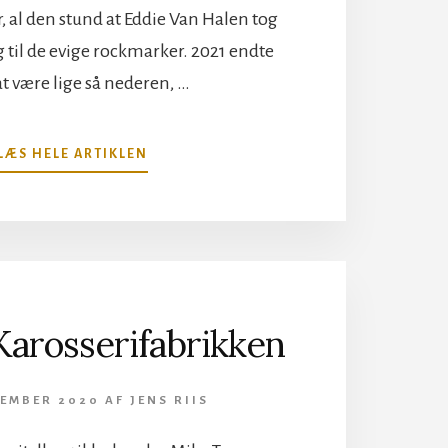
r, al den stund at Eddie Van Halen tog
g til de evige rockmarker. 2021 endte
t være lige så nederen, …
OM
LÆS HELE ARTIKLEN
GENLÆST
…
DAVID
LEE
ROTH:
CRAZY
FROM
Karosserifabrikken
THE
HEAT
VEMBER 2020
AF
JENS RIIS