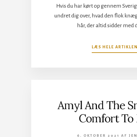
Hvis du har kørt op gennem Sverige
undret dig over, hvad den flok knæ
hår, der altid sidder med 
LÆS HELE ARTIKLE
Amyl And The Sn
Comfort To
6. OKTOBER 2021
AF
JEN