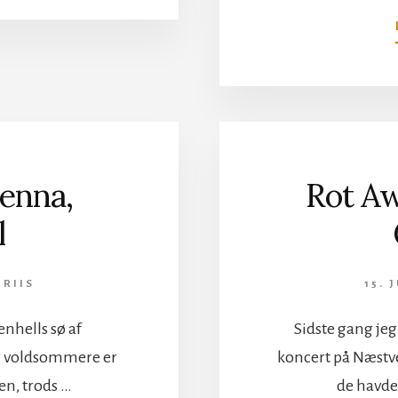
COPENHELL?
enna,
Rot A
l
 RIIS
15. 
enhells sø af
Sidste gang jeg
g voldsommere er
koncert på Næstved
en, trods …
de havde