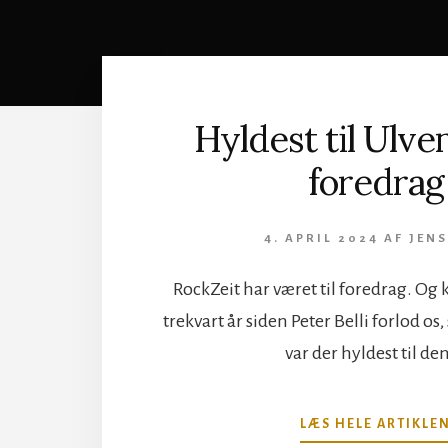
Hyldest til Ulven
foredrag
4. APRIL 2024
AF
JENS
RockZeit har været til foredrag. Og k
trekvart år siden Peter Belli forlod os
var der hyldest til de
LÆS HELE ARTIKLE