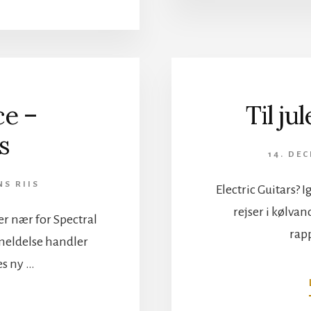
TIL
ULVEN
DEL
1
–
FOREDRAG
ce –
Til ju
s
14. DE
NS RIIS
Electric Guitars? I
rejser i kølva
r nær for Spectral
rapp
meldelse handler
es ny …