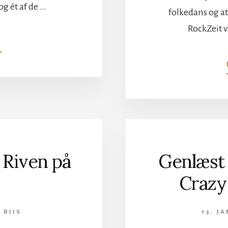
g ét af de …
folkedans og at
RockZeit v
OM
N
DEF
LEPPARD
PÅ
HELVÍTI,
COPENHELL
 Riven på
Genlæst 
Crazy
 RIIS
13. J