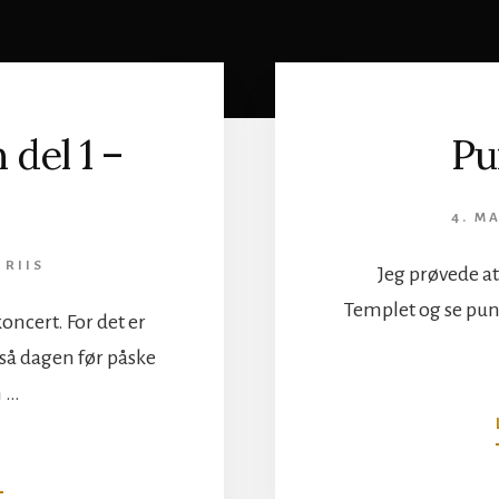
 del 1 –
Pu
4. M
 RIIS
Jeg prøvede a
Templet og se punk:
oncert. For det er
, så dagen før påske
n …
OM
N
HYLDEST