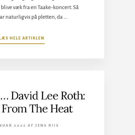
 blive væk fra en Taake-koncert. Så
ar naturligvis på pletten, da …
OM
LÆS HELE ARTIKLEN
DARK
MENTAL
FESTIVAL
2022
–
MINIREPORTAGE
FRA
… David Lee Roth:
LØRDAG
AFTEN
 From The Heat
ANUAR 2022
AF
JENS RIIS