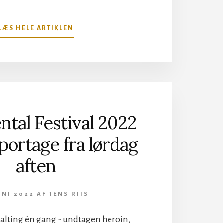
OM
LÆS HELE ARTIKLEN
ROT
AWAY
PÅ
GEHENNA,
COPENHELL
tal Festival 2022
portage fra lørdag
aften
JUNI 2022
AF
JENS RIIS
 alting én gang - undtagen heroin,