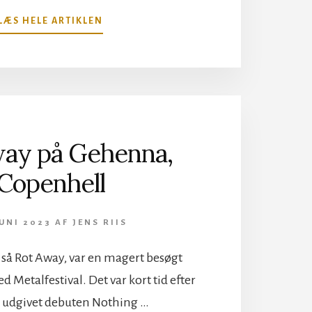
OM
LÆS HELE ARTIKLEN
GREEN
LUNG
PÅ
GEHENNA,
COPENHELL
way på Gehenna,
Copenhell
JUNI 2023
AF
JENS RIIS
 så Rot Away, var en magert besøgt
 Metalfestival. Det var kort tid efter
 udgivet debuten Nothing …