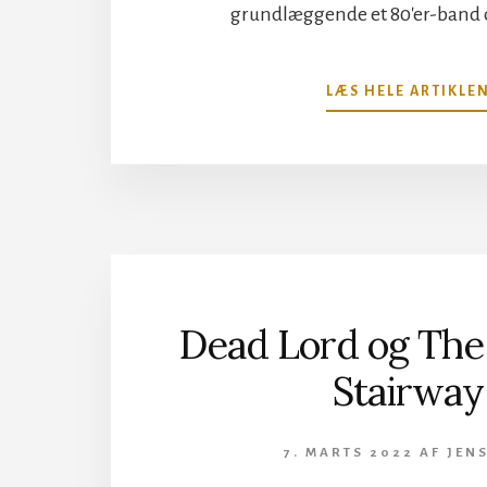
grundlæggende et 80'er-band o
LÆS HELE ARTIKLE
Dead Lord og The
Stairway
7. MARTS 2022
AF
JENS